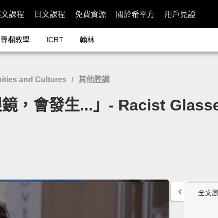
英文課程
日文課程
免費資源
關於希平方
用戶見證
專欄教學
ICRT
翰林
ies and Cultures
其他腔調
/
生...」- Racist Glass
全文