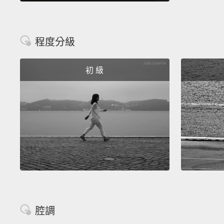
程度分級
初 級
腔調