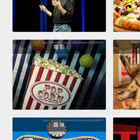
電 影
趣 味