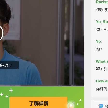
Racist
種族歧
Yo, Ru
呦，Ru
Yo.
呦。
What's
動訊息。
嗨，兄
How a
你好嗎
直接查字典喔！
Good,
了解詳情