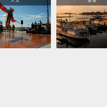
人 文
旅 遊
My bad
我的錯
You o
你沒事
Every 
happe
我每次
說我每
Rudy, 
no suc
Rud
西。