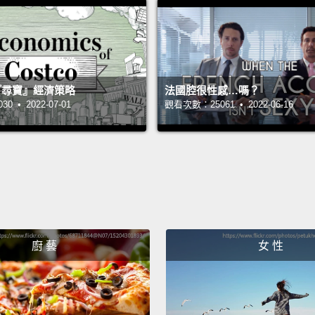
我想我
她去吃
Not jus
want to
 的『尋寶』經濟策略
法國腔很性感…嗎？
 • 2022-07-01
觀看次數：25061 • 2022-06-16
不只是
一步。
My audi
commer
我的試
試鏡第
廚 藝
女 性
Yo, I'll
呦，我