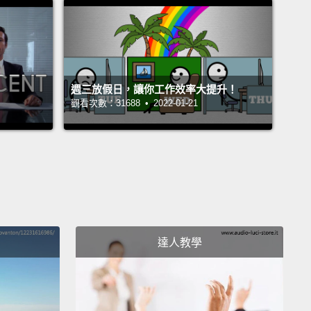
會帶她去這家餐廳。你知道我很喜歡壽司，所以我要帶
壽司－－
t like her. I think I really love her.
And I think I really
 take it to the next step.
週三放假日，讓你工作效率大提升！
觀看次數：31688 • 2022-01-21
喜歡她。我覺得我很愛她。我想我真的很想再和她更進
tions...I actually just got a call back for a Geico
cial I did.
鏡...我其實剛接到我去試鏡的 Geico 廣告通知，我過了
一關。
達人教學
 call you in a little bit.
等等再打給你。