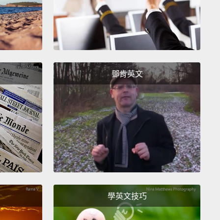
at Andy's doing.
Andy 過得如何。
we should.
應該要去看看的。
鄧肯英文
y Andy's.
Andy 家。
!
I do not have the money!
有錢!
n four jewelry stores on Fairfax. How do you not
學英文技巧
airfax 有四家珠寶店。你怎麼可能沒有...