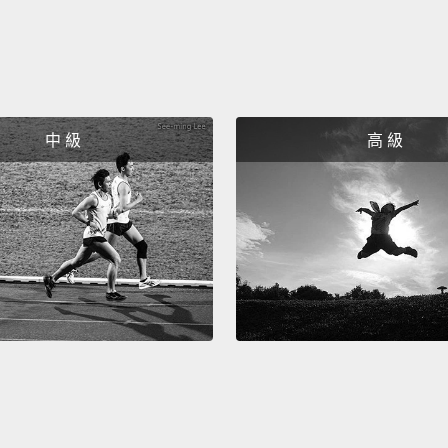
I'm no
someth
我不是
中 級
高 級
Yo, yo
such t
yourse
呦、呦
西好嗎
Ha-ha..
yacht.
哈哈.
Are yo