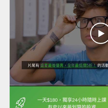
片尾有
盛夏最後優惠，全年最低價5折！
的活
框選或點兩下字幕可以
一天$180，獨享24小時隨時上課
有史以來最划算的投資