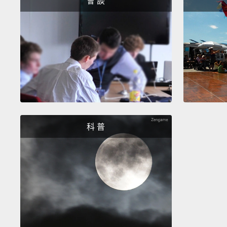
會 談
科 普