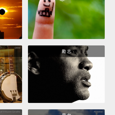
ou doing?
？
 my friend! My name is Anwar. I will be your Uber
勵 志
If you want some water, there's water in the back.
s also—
我的朋友!我的名字是 Anwar。我是你的 Uber 司機。如
要喝點水，後面有水。還有－－
like, I have the aux cord. Would you like the 7
e?
想要的話，我有音源線。你要 iPhone 7 的嗎？