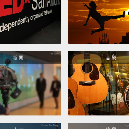
Yo.
呦。
How y
你好嗎
Hello,
新 聞
音 樂
driver.
There'
哈囉，
果你想
If you 
iPhon
如果你