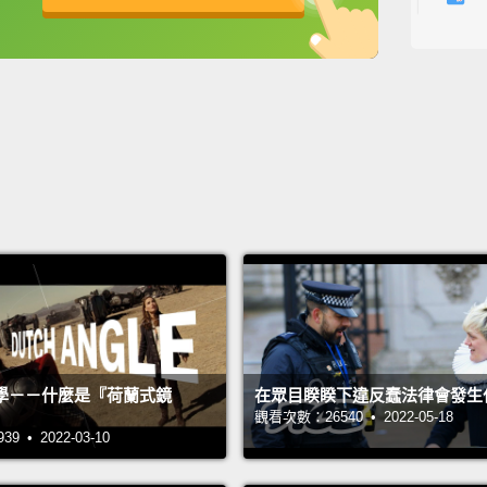
很好啊
英
中
免費功能
功能升級
What's
怎麼了
Man, I 
兄弟，
Yeah, 
喔，很
I reall
Lovely
this re
學－－什麼是『荷蘭式鏡
在眾目睽睽下違反蠢法律會發生
觀看次數：26540 • 2022-05-18
sushi
 • 2022-03-10
我很喜