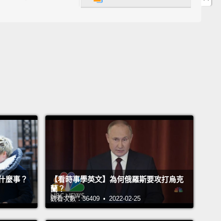
，兄弟。很好。
 going on?
？
just met this girl.
我最近遇到一個女孩。
nice.
棒啊。
y like her. She's funny.
Personality is amazing.
, like, easy on the eyes.
I think I'mma take her out to
staurant.
You know I like sushi, so I'mma take her to
什麼事？
【看時事學英文】為何俄羅斯要攻打烏克
蘭？
—
觀看次數：36409 • 2022-02-25
歡她。她很有趣。個性很讚。很可愛，就是，很漂亮。