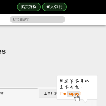
購買課程
登入/註冊
es
瀏覽
本章片語 (3)