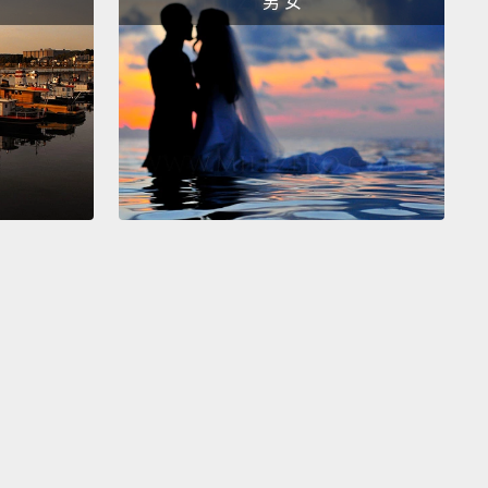
男 女
, bro.
，兄弟。
kay?
What's up, man?
吧？兄弟，你怎麼了？
time I put these glasses on, like, something magical
ns.
I'm telling you when I put these on—
戴上這副眼鏡，就會，有些不可思議的事情發生。我是
次戴上去－－
listen to what you're saying.
Magic glasses.
There's
h thing as magic glasses.
y，聽聽看你在說什麼。魔法眼鏡。沒有魔法眼鏡這種東