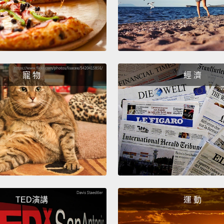
See wh
去看看 
Yeah, 
對啊，
寵 物
經 濟
Stop b
順路去 
Money
錢!我沒
You ow
have...
TED演講
運 動
你在 F