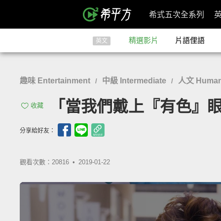
希式五次全系列
精選影片
片語俚語
英文
趣味 Entertainment
中級 Intermediate
人文 Humanit
/
/
「當我們戴上『有色』眼鏡，會發
收藏
分享給好友：
觀看次數：20816 •
2019-01-22