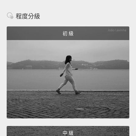
程度分級
初 級
中 級