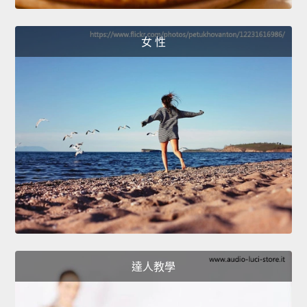
女 性
達人教學