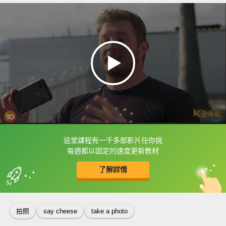
這堂課程有一千多部影片任你挑
框選或點兩下字幕可以直接查字典喔！
每週都以固定的速度更新教材
了解詳情
英
中
收錄佳句
功能升級
拍照
say cheese
take a photo