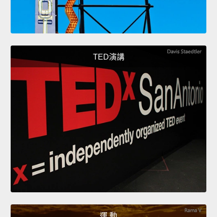
TED演講
運 動