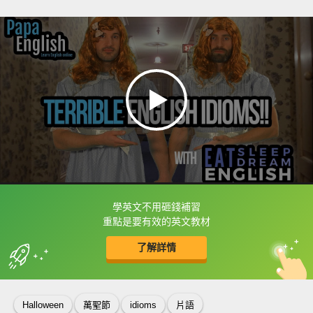
學英文不用砸錢補習
框選或點兩下字幕可以直接查字典喔！
重點是要有效的英文教材
了解詳情
英
中
收錄佳句
功能升級
Halloween
萬聖節
idioms
片語