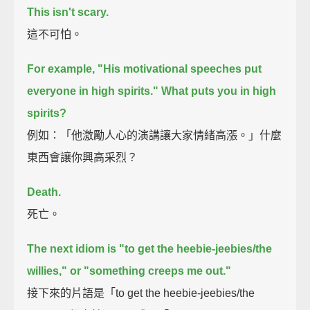
This isn't scary.
這不可怕。
For example, "His motivational speeches put
everyone in high spirits."
What puts you in high
spirits?
例如：「他激勵人心的演講讓大家情緒高漲。」什麼
東西會讓你興高采烈？
Death.
死亡。
The next idiom is "to get the heebie-jeebies/the
willies," or "something creeps me out."
接下來的片語是「to get the heebie-jeebies/the