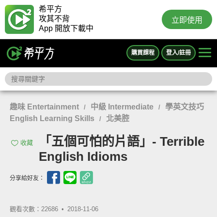
希平方
攻其不背
立即使用
App 開放下載中
購買課程
登入/註冊
趣味 Entertainment
中級 Intermediate
學英文技巧
/
/
English Learning Skills
北美腔
/
「五個可怕的片語」- Terrible
收藏
English Idioms
分享給好友：
觀看次數：22686 •
2018-11-06