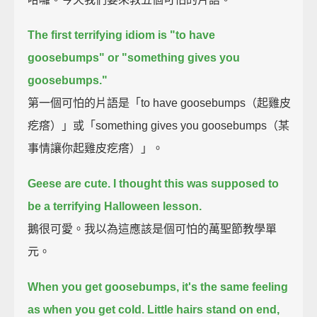
The first terrifying idiom is
"to have
goosebumps" or "something gives you
goosebumps."
第一個可怕的片語是「to have goosebumps（起雞皮
疙瘩）」或「something gives you goosebumps（某
事情讓你起雞皮疙瘩）」。
Geese are cute.
I thought this was supposed to
be a terrifying Halloween lesson.
鵝很可愛。我以為這應該是個可怕的萬聖節教學單
元。
When you get goosebumps, it's the same feeling
as when you get cold.
Little hairs stand on end,