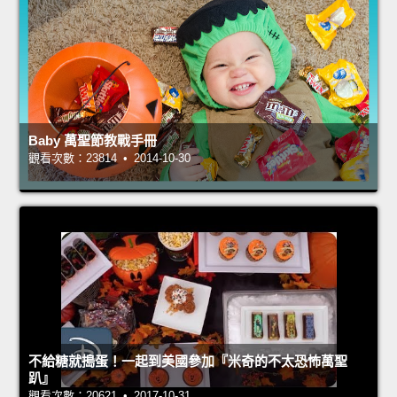
Baby 萬聖節教戰手冊
觀看次數：23814 • 2014-10-30
不給糖就搗蛋！一起到美國參加『米奇的不太恐怖萬聖
趴』
觀看次數：20621 • 2017-10-31