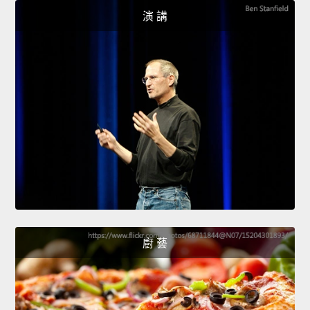
演 講
廚 藝