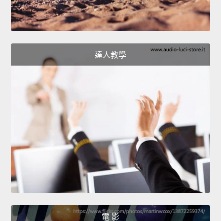
達人教學
電 影