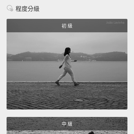
程度分級
初 級
中 級