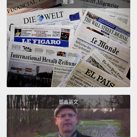
經 濟
鄧肯英文