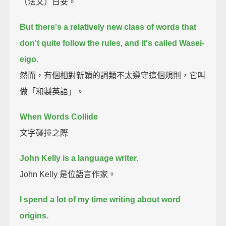
（法文）日安。
But there's a relatively new class of words that
don't quite follow the rules,
and it's called Wasei-
eigo.
然而，有個相對新穎的詞類不太遵守這個規則，它叫
做「和製英語」。
When Words Collide
文字碰撞之際
John Kelly is a language writer.
John Kelly 是位語言作家。
I spend a lot of my time writing about word
origins.