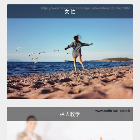
女 性
達人教學