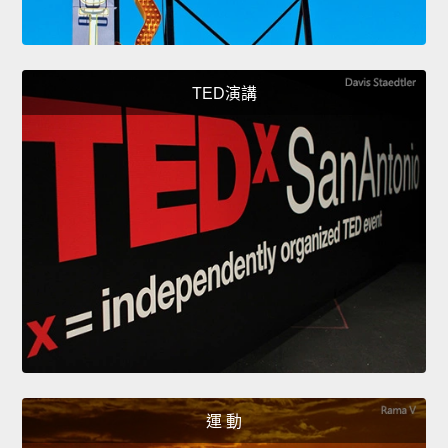
TED演講
運 動