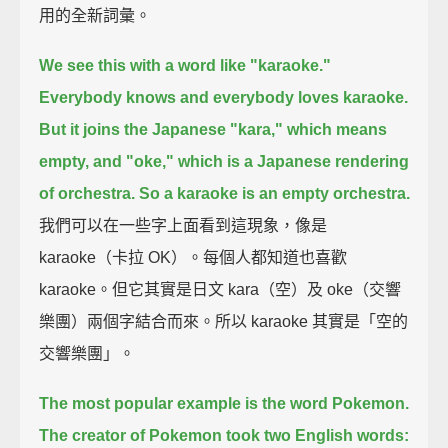
用的全新詞彙。
We see this with a word like "karaoke."
Everybody knows and everybody loves karaoke.
But it joins the Japanese "kara," which means
empty,
and "oke," which is a Japanese rendering
of orchestra.
So a karaoke is an empty orchestra.
我們可以在一些字上面看到這現象，像是
karaoke（卡拉 OK）。每個人都知道也喜歡
karaoke。但它其實是日文 kara（空）及 oke（交響
樂團）兩個字結合而來。所以 karaoke 其實是「空的
交響樂團」。
The most popular example is the word Pokemon.
The creator of Pokemon took two English words: