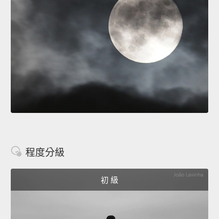
程度分級
初 級