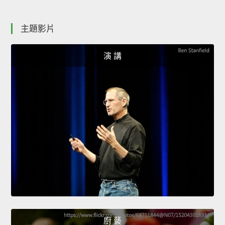
主題影片
演 講
廚 藝