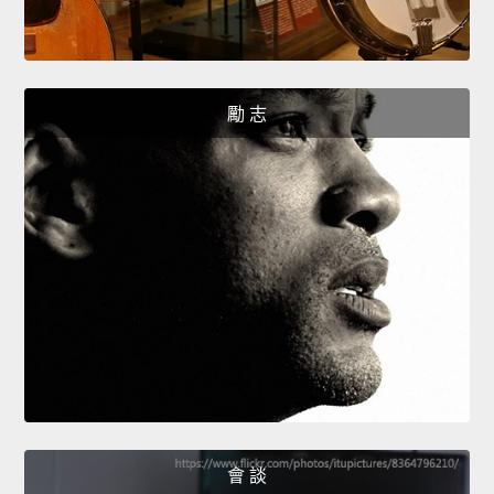
勵 志
會 談