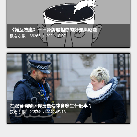
《諾瓦效應》－－骨牌般相依的好運與厄運
觀看次數：36265 • 2021-10-07
在眾目睽睽下違反蠢法律會發生什麼事？
觀看次數：26579 • 2022-05-18