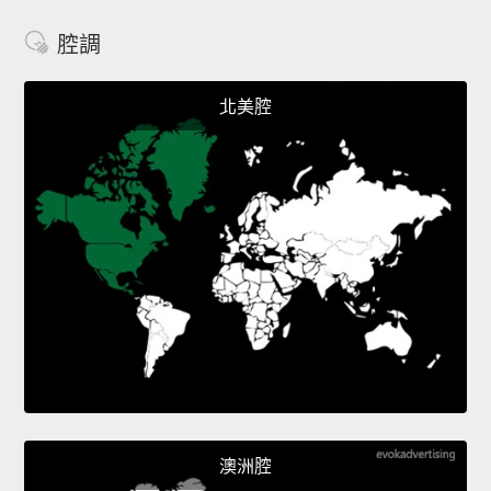
腔調
北美腔
澳洲腔