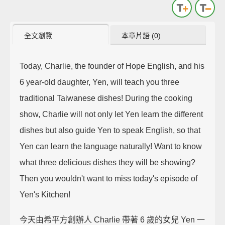
全文瀏覽
本章片語 (0)
Today, Charlie, the founder of Hope English, and his
6 year-old daughter, Yen, will teach you three
traditional Taiwanese dishes! During the cooking
show, Charlie will not only let Yen learn the different
dishes but also guide Yen to speak English, so that
Yen can learn the language naturally! Want to know
what three delicious dishes they will be showing?
Then you wouldn't want to miss today's episode of
Yen's Kitchen!
今天由希平方創辦人 Charlie 帶著 6 歲的女兒 Yen 一