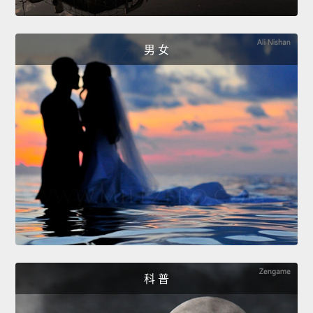
男 女
科 普