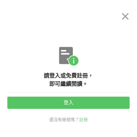
希平方
×
攻其不背
立即使用
App 開放下載中
購買課程
登入/註冊
關於我們
英文專欄教學
/
請登入或免費註冊，
【創辦人我要發問14】句子重組該怎
即可繼續閱讀。
麼操作？
登入
活動期間：
7/31 ~ 8/28
還沒有帳號嗎？
註冊
創辦人我要發問