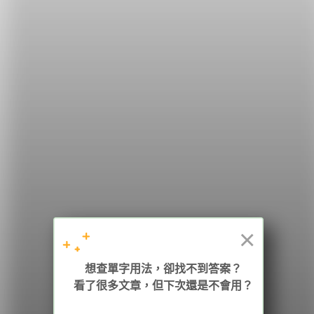
希平方
學英文的新希望
HOPE English 希平方學英文
×
加入我們 / 追蹤：
想查單字用法，卻找不到答案？
看了很多文章，但下次還是不會用？
電話：02-2727-1778
( 週一至週五 9:00-12:00、13:30-18:00，國定假日除外 )