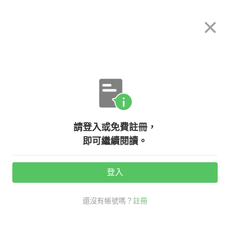
希平方
×
攻其不背
立即使用
App 開放下載中
購買課程
登入/註冊
關於我們
英文專欄教學
/
請登入或免費註冊，
【創辦人我要發問16】填空練習該怎
即可繼續閱讀。
麼操作？
登入
活動期間：
7/31 ~ 8/28
還沒有帳號嗎？
註冊
創辦人我要發問