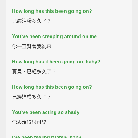
How long has this been going on?
已經這樣多久了？
You've been creeping around on me
你一直背著我亂來
How long has it been going on, baby?
寶貝，已經多久了？
How long has this been going on?
已經這樣多久了？
You've been acting so shady
你表現得很可疑
I've been feeling it lately, baby