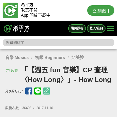
希平方
攻其不背
立即使用
App 開放下載中
購買課程
登入/註冊
音樂 Musics
初級 Beginners
北美腔
/
/
「【週五 fun 音樂】CP 查理
收藏
〈How Long〉」- How Long
分享給好友：
觀看次數：36495 •
2017-11-10