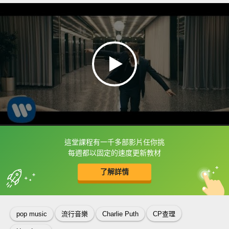
這堂課程有一千多部影片任你挑
框選或點兩下字幕可以直接查字典喔！
每週都以固定的速度更新教材
了解詳情
英
中
收錄佳句
功能升級
pop music
流行音樂
Charlie Puth
CP查理