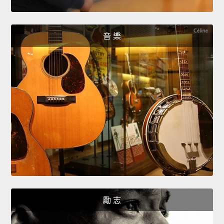
音 樂
勵 志