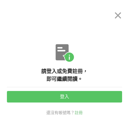
希平方
×
攻其不背
立即使用
App 開放下載中
購買課程
登入/註冊
英文專欄教學
請登入或免費註冊，
【過年英文】迎戰親戚長輩！過年會
即可繼續閱讀。
這 8 句英文問候語就夠了
登入
活動期間：
7/31 ~ 8/28
還沒有帳號嗎？
註冊
老外其實這樣說
生活英文
英文問候