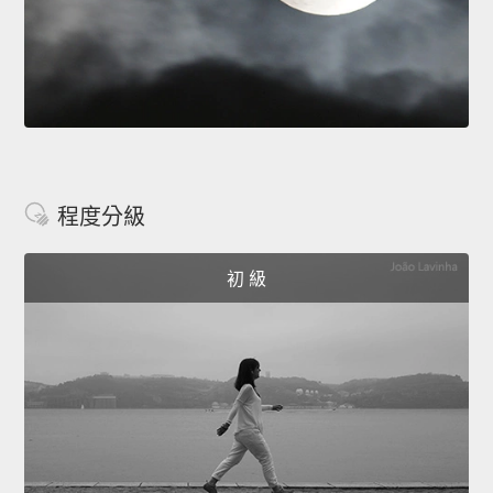
程度分級
初 級