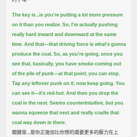
The key is...is you're putting a lot more pressure
on it than you realize.
So, I'm actually pushing
really hard inward and downward at the same
time.
And that—that driving force is what's gonna
produce the coal.
So, as you're going,
once you
see that, basically, you have smoke coming out
of the pile of punk—
at that point, you can stop.
Tap any leftover punk on it; now keep going.
You
can see it—it's red-hot.
And then you drop the
coal in the nest.
Seems counterintuitive, but you
wanna squeeze that nest and really cradle that
coal way down in there.
關鍵是...是你正施加比你想的還要更多的壓力在上