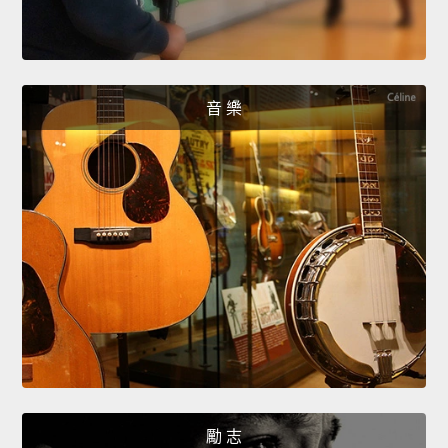
音 樂
勵 志