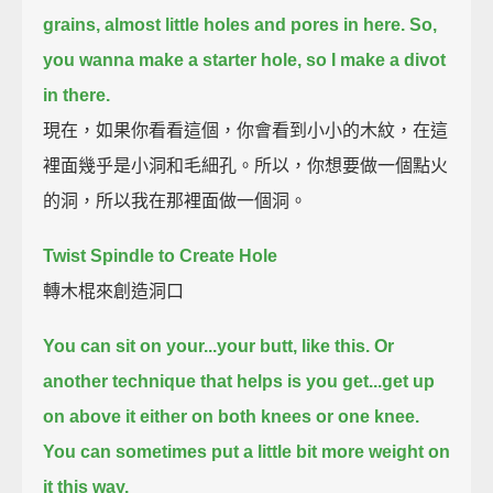
grains, almost little holes and pores in here.
So,
you wanna make a starter hole,
so I make a divot
in there.
現在，如果你看看這個，你會看到小小的木紋，在這
裡面幾乎是小洞和毛細孔。所以，你想要做一個點火
的洞，所以我在那裡面做一個洞。
Twist Spindle to Create Hole
轉木棍來創造洞口
You can sit on your...your butt, like this.
Or
another technique that helps is you get...get up
on above it either on both knees or one knee.
You can sometimes put a little bit more weight on
it this way.