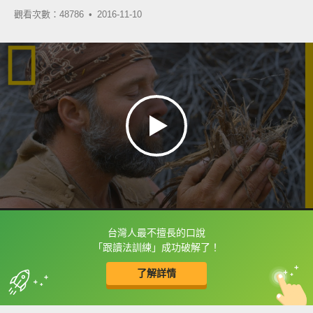
觀看次數：48786 •
2016-11-10
台灣人最不擅長的口說
框選或點兩下字幕可以直接查字典喔！
「跟讀法訓練」成功破解了！
了解詳情
英
中
收錄佳句
功能升級