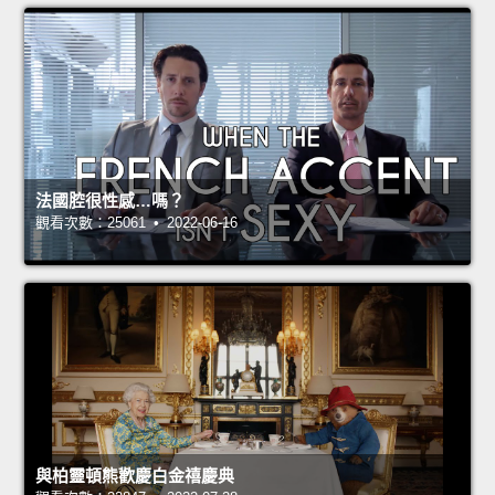
法國腔很性感…嗎？
觀看次數：25061 • 2022-06-16
與柏靈頓熊歡慶白金禧慶典