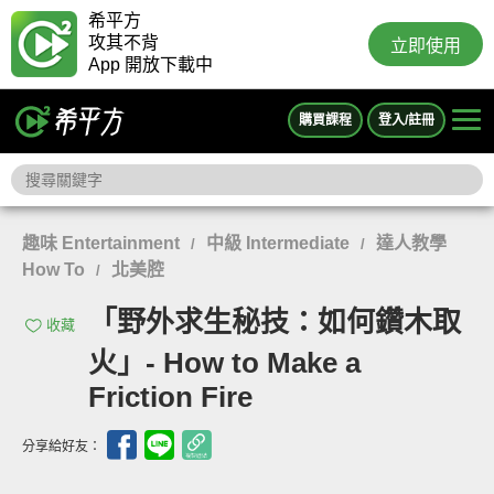
希平方
攻其不背
立即使用
App 開放下載中
購買課程
登入/註冊
趣味 Entertainment
中級 Intermediate
達人教學
/
/
How To
北美腔
/
「野外求生秘技：如何鑽木取
收藏
火」- How to Make a
Friction Fire
分享給好友：