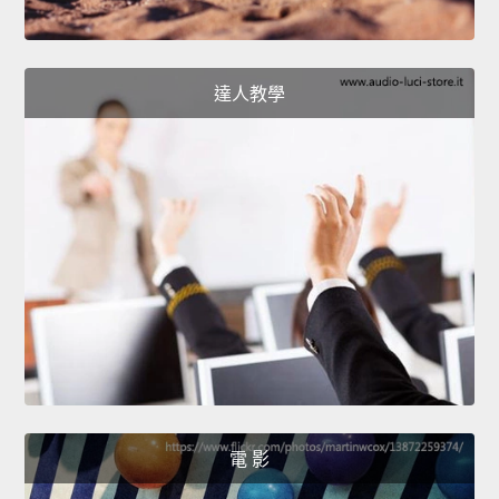
達人教學
電 影