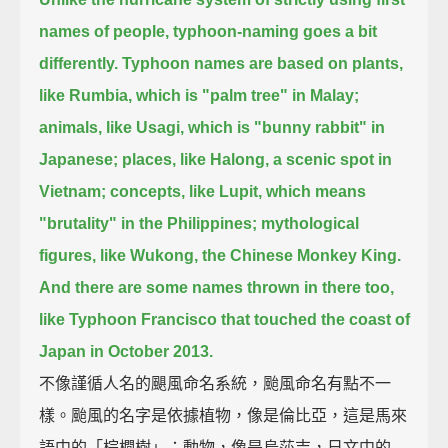
names of people,
typhoon-naming goes a bit
differently.
Typhoon names are based on plants,
like Rumbia, which is "palm tree" in Malay;
animals, like Usagi, which is "bunny rabbit" in
Japanese;
places, like Halong, a scenic spot in
Vietnam;
concepts, like Lupit, which means
"brutality" in the Philippines;
mythological
figures, like Wukong, the Chinese Monkey King.
And there are some names thrown in there too,
like Typhoon Francisco that touched the coast of
Japan in October 2013.
不像謹循人名的颶風命名系統，颱風命名有點不一
樣。颱風的名字是依據植物，像是倫比亞，這是馬來
語中的「棕櫚樹」；動物，像是烏莎吉，日文中的