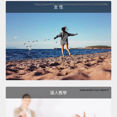
女 性
達人教學