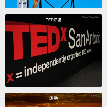
TED演講
運 動