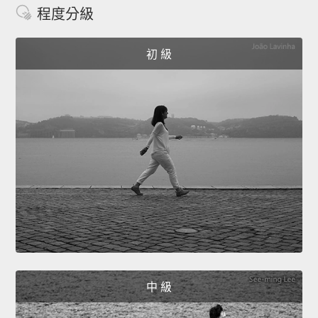
程度分級
初 級
中 級