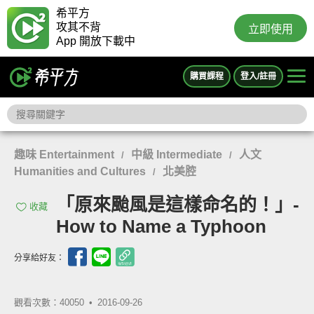
希平方
攻其不背
立即使用
App 開放下載中
購買課程
登入/註冊
趣味 Entertainment
中級 Intermediate
人文
/
/
Humanities and Cultures
北美腔
/
「原來颱風是這樣命名的！」-
收藏
How to Name a Typhoon
分享給好友：
觀看次數：40050 •
2016-09-26