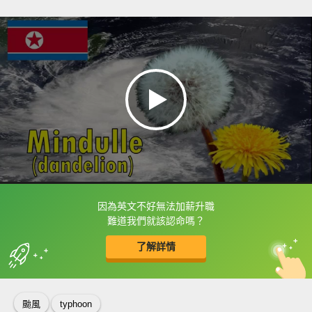
因為英文不好無法加薪升職
框選或點兩下字幕可以直接查字典喔！
難道我們就該認命嗎？
了解詳情
英
中
收錄佳句
功能升級
颱風
typhoon