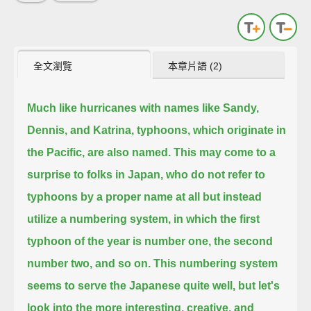
全文瀏覽
本章片語 (2)
Much like hurricanes with names like Sandy,
Dennis, and Katrina,
typhoons, which originate in
the Pacific, are also named.
This may come to a
surprise to folks in Japan, who do not refer to
typhoons by a proper name at all
but instead
utilize a numbering system,
in which the first
typhoon of the year is number one, the second
number two, and so on.
This numbering system
seems to serve the Japanese quite well,
but let's
look into the more interesting, creative, and