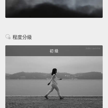
程度分級
初 級