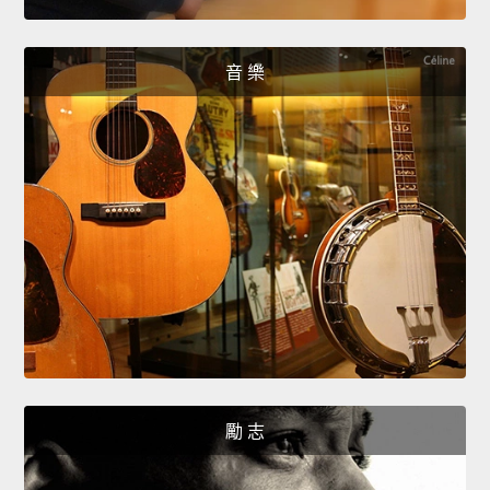
音 樂
勵 志