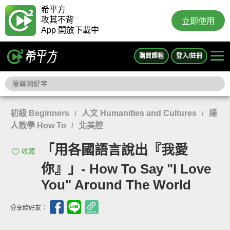
希平方
攻其不背
立即使用
App 開放下載中
購買課程
登入/註冊
初級 Beginners
人文 Humanities and Cultures
達
/
/
人教學 How To
北美腔
/
「用各國語言說出『我愛
收藏
你』」- How To Say "I Love
You" Around The World
分享給好友：