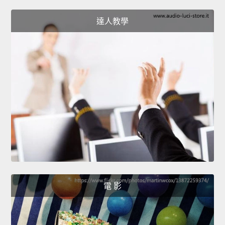
達人教學
電 影