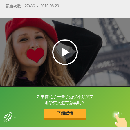
觀看次數：27436 •
2015-08-20
如果你花了一輩子還學不好英文
框選或點兩下字幕可以直接查字典喔！
那學英文還有意義嗎？
了解詳情
英
中
收錄佳句
功能升級