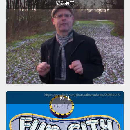
鄧肯英文
趣 味