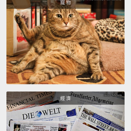
寵 物
經 濟