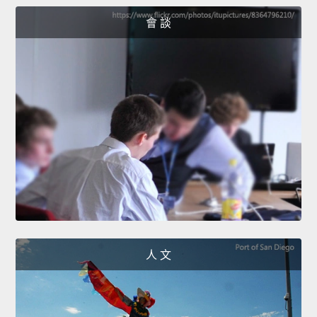
會 談
人 文