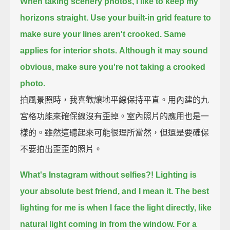
When taking scenery photos, I like to keep my
horizons straight.
Use your built-in grid feature to
make sure your lines aren't crooked.
Same
applies for interior shots.
Although it may sound
obvious, make sure you're not taking a crooked
photo.
拍風景照時，我喜歡讓地平線保持平直。用內建的九
宮格功能來確保線沒有歪掉。室內照片的應用也是一
樣的。雖然這聽起來可能很理所當然，但還是要確保
不要拍出歪歪的照片。
What's Instagram without selfies?!
Lighting is
your absolute best friend, and I mean it.
The best
lighting for me is when I face the light directly, like
natural light coming in from the window.
For a