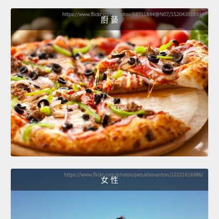
廚 藝
女 性