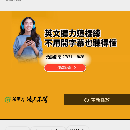
活動期間：
7/31 ~ 8/28
分享這部影片
別讓拖延
拖垮你學英文的信心
重新播放
了解詳情
英
中
收錄佳句
功能升級