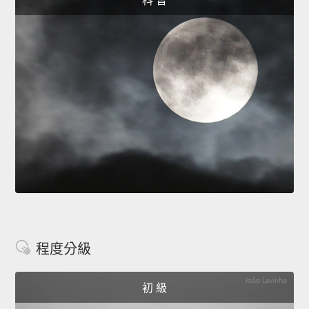
科 普
程度分級
初 級