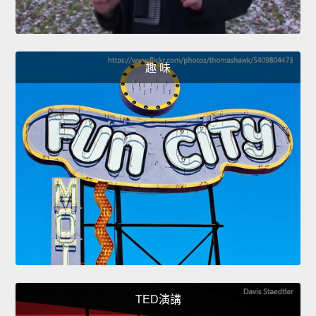
趣 味
TED演講