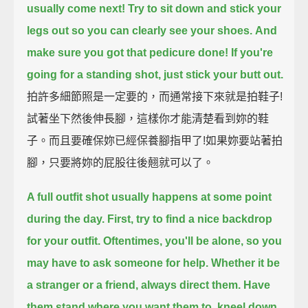
usually come next!
Try to sit down and stick your
legs out so you can clearly see your shoes.
And
make sure you got that pedicure done!
If you're
going for a standing shot, just stick your butt out.
拍許多細節照是一定要的，而通常接下來就是拍鞋子!
試著坐下然後伸長腳，這樣你才能清楚看到妳的鞋
子。而且要確保妳已經保養腳指甲了!如果妳要站著拍
腳，只要將妳的屁股往後翹就可以了。
A full outfit shot usually happens at some point
during the day.
First, try to find a nice backdrop
for your outfit.
Oftentimes, you'll be alone, so you
may have to ask someone for help.
Whether it be
a stranger or a friend, always direct them.
Have
them stand where you want them to, kneel down,