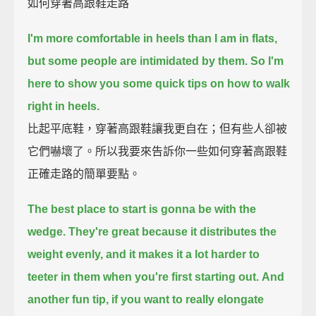
如何穿著高跟鞋走路
I'm more comfortable in heels than I am in flats,
but some people are intimidated by them.
So I'm
here to show you some quick tips on how to walk
right in heels.
比起平底鞋，穿著高跟鞋讓我更自在；但有些人卻被
它們嚇壞了。所以我要來告訴你一些如何穿著高跟鞋
正確走路的簡單要點。
The best place to start is gonna be with the
wedge.
They're great because it distributes the
weight evenly,
and it makes it a lot harder to
teeter in them when you're first starting out.
And
another fun tip,
if you want to really elongate