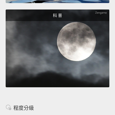
科 普
程度分級