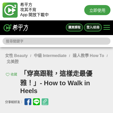
希平方
攻其不背
立即使用
App 開放下載中
購買課程
登入/註冊
女性 Beauty
中級 Intermediate
達人教學 How To
/
/
/
北美腔
「穿高跟鞋，這樣走最優
收藏
雅！」- How to Walk in
Heels
分享給好友：