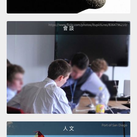
會 談
人 文