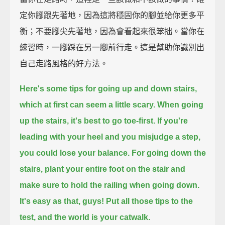
定你腳跟先著地，因為這將穩固你的腳並給你更多平
衡；不要腳尖先著地，因為會看起來很笨拙。當你在
練習時，一腳踩在另一腳前行走。這是幫助你識別出
自己走路風格的好方法。
Here's some tips for going up and down stairs,
which at first can seem a little scary.
When going
up the stairs, it's best to go toe-first.
If you're
leading with your heel and you misjudge a step,
you could lose your balance.
For going down the
stairs, plant your entire foot on the stair
and
make sure to hold the railing when going down.
It's easy as that, guys! Put all those tips to the
test, and the world is your catwalk.