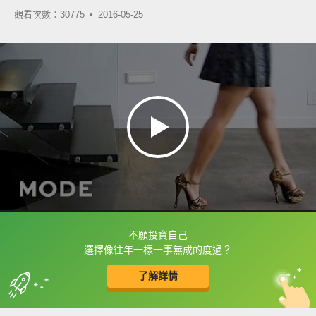
觀看次數：30775 •
2016-05-25
不願投資自己
框選或點兩下字幕可以直接查字典喔！
選擇像往年一樣一事無成的度過？
了解詳情
英
中
收錄佳句
功能升級