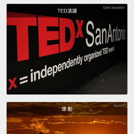
TED演講
運 動