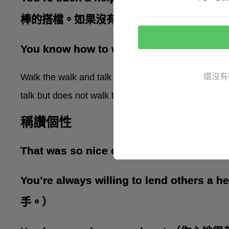
棒的搭檔。如果沒有你我沒辦法完成這些事
You know how to walk the walk and 
還沒有
Walk the walk and talk the talk 是「說
talk but does not walk the walk。
稱讚個性
That was so nice of you to help
You’re always willing to lend other
手。）