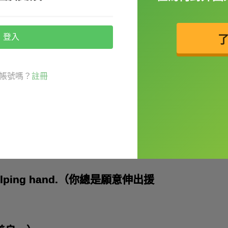
情。）
登入
talk the talk.（你說到做到。）
帳號嗎？
註冊
到做到」的意思，如果有人光說不練，就可以說：talks the
 me.（你人真好幫我一把。）
s a helping hand.（你總是願意伸出援