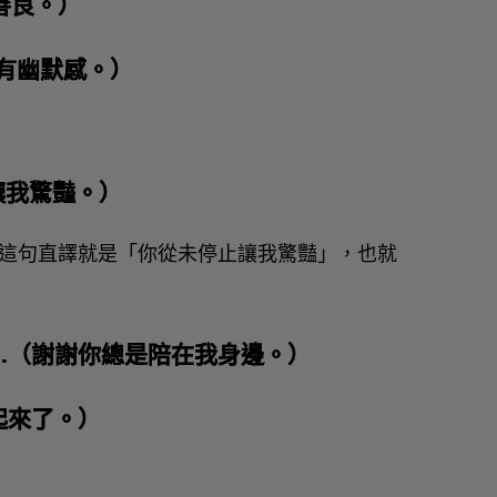
地很善良。）
.（你好有幽默感。）
你總是讓我驚豔。）
事」的意思，這句直譯就是「你從未停止讓我驚豔」，也就
e for me.（謝謝你總是陪在我身邊。）
界亮起來了。）