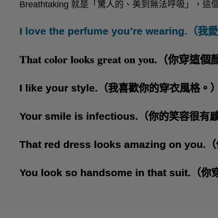
Breathtaking 就是「驚人的、美到無法呼吸」
I love the perfume you’re wearin
That color looks great on you.（
I like your style.（我喜歡你的穿衣風格。
Your smile is infectious.（你的笑容
That red dress looks amazing 
You look so handsome in that su