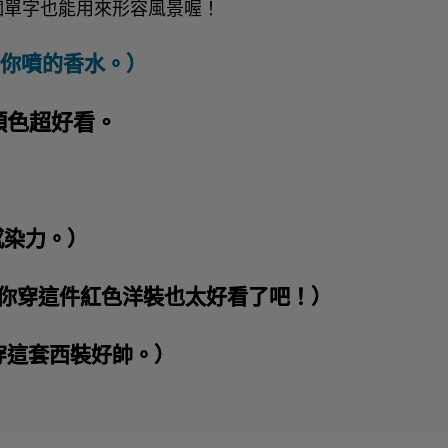
，這個單字也能用來形容風景喔！
g.（我愛你噴的香水。）
你穿這個顏色超好看。
）
很有感染力。）
on you.（你穿這件紅色洋裝也太好看了吧！）
it.（你穿這套西裝好帥。）