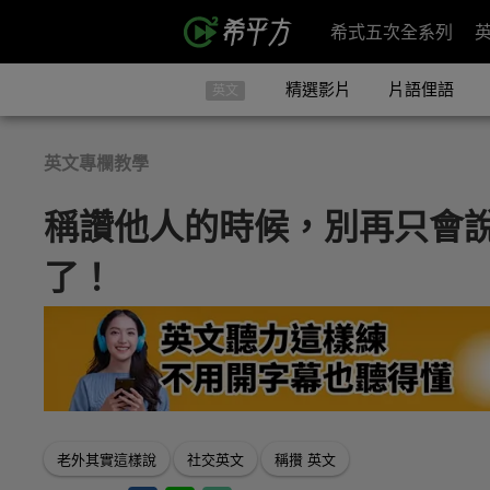
希式五次全系列
精選影片
片語俚語
英文
英文專欄教學
稱讚他人的時候，別再只會說『You
了！
老外其實這樣說
社交英文
稱攢 英文