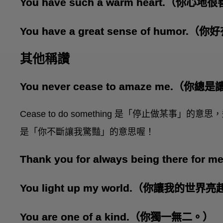
You have such a warm heart.（你心
You have a great sense of humor
其他稱讚
You never cease to amaze me.（
Cease to do something 是「停止做某
是「你不斷讓我驚豔」的意思喔！
Thank you for always being ther
You light up my world.（你讓我的世
You are one of a kind.（你獨一無二。）