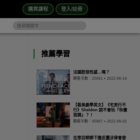
購買課程
登入/註冊
推薦學習
法國腔很性感…嗎？
觀看次數：25061
2022-06-16
【看美劇學英文】《宅男行不
行》Sheldon 超不會玩『你畫
我猜』？！
觀看次數：45967
2022-06-02
在眾目睽睽下違反蠢法律會發