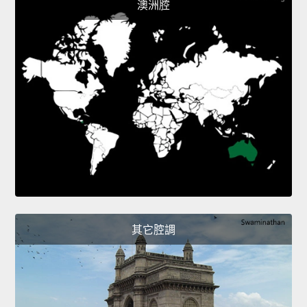
澳洲腔
其它腔調