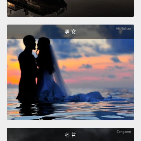
男 女
科 普