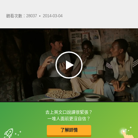
觀看次數：28037 •
2014-03-04
去上英文口說課很緊張？
框選或點兩下字幕可以直接查字典喔！
一堆人面前更沒自信？
了解詳情