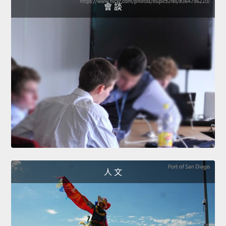
會 談
人 文