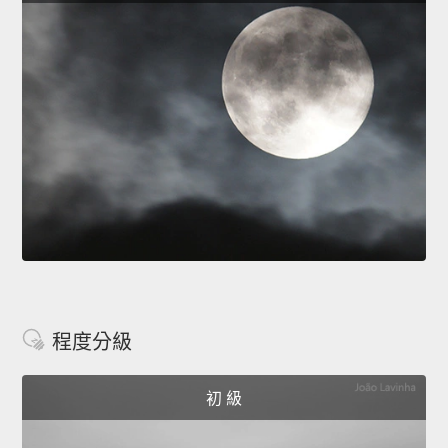
程度分級
初 級