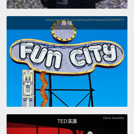
趣 味
TED演講