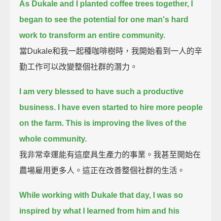
As Dukale and I planted coffee trees together, I
began to see the potential for one man's hard
work to transform an entire community.
當Dukale和我一起種咖啡樹時，我開始看到一人的辛
勤工作可以改變整個社群的潛力。
I am very blessed to have such a productive
business.
I have even started to hire more people
on the farm.
This is improving the lives of the
whole community.
我非常幸運能有這麼具生產力的事業。我甚至開始在
農場雇用更多人。這正在改善整個社群的生活。
While working with Dukale that day, I was so
inspired by what I learned from him and his