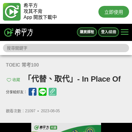
希平方
攻其不背
立即使用
App 開放下載中
購買課程
登入/註冊
TOEIC 常考100
「代替、取代」- In Place Of
收藏
分享給好友：
觀看次數：21097 •
2023-08-05