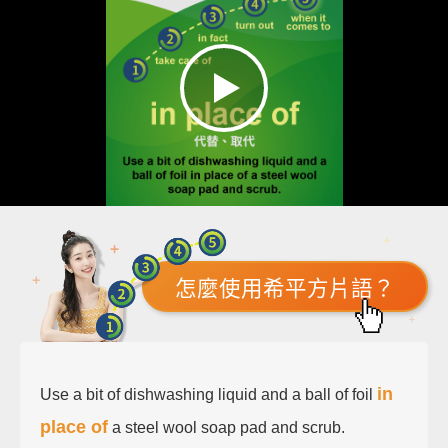
怎麼使用希平方片語？
in
Use a bit of dishwashing liquid and a ball of foil
place of
a steel wool soap pad and scrub.