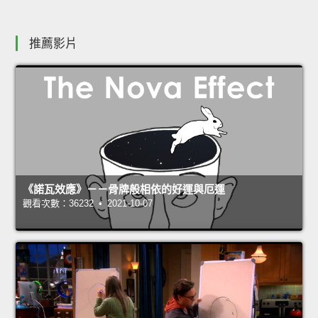
推薦影片
《諾瓦效應》－－骨牌般相依的好運與厄運
觀看次數：36232 • 2021-10-07