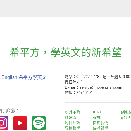
希平方
，
學英文的新希望
電話：02-2727-1778
( 週一至週五 9:00-
 English 希平方學英文
假日除外 )
E-mail：service@hopenglish.com
統編：24746401
 / 追蹤：
攻其不背
ICRT
隱私
精選影片
翰林
說明
每日片語
關於我們
專欄教學
媒體報導