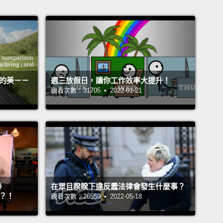
活的美－－
週三放假日，讓你工作效率大提升！
觀看次數：31705 • 2022-01-21
》
在眾目睽睽下違反蠢法律會發生什麼事？
』？！
觀看次數：26559 • 2022-05-18