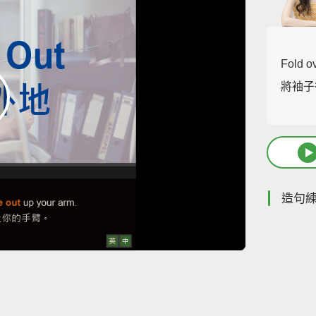
Fold o
將袖子
造句