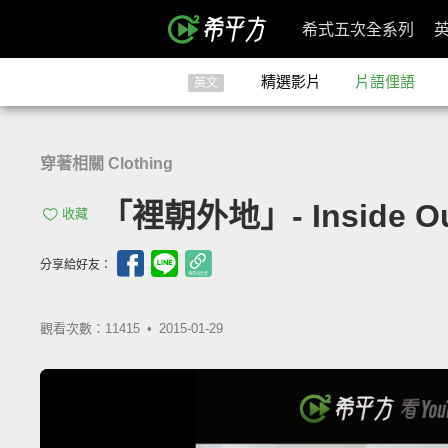
希式五次全系列
精選影片
片語俚語
英文
穿著相關 Clothing
「裡朝外地」- Inside O
收藏
分享給好友：
觀看次數：11415 •
2015-01-29