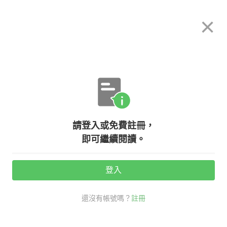
希平方
×
攻其不背
立即使用
App 開放下載中
購買課程
登入/註冊
英文專欄教學
請登入或免費註冊，
飲料杯上的那些『冷笑話』、『腦筋
即可繼續閱讀。
急轉彎』英文怎麼說
登入
活動期間：
7/31 ~ 8/28
還沒有帳號嗎？
註冊
老外其實這樣說
社交英文
冷笑話 英文