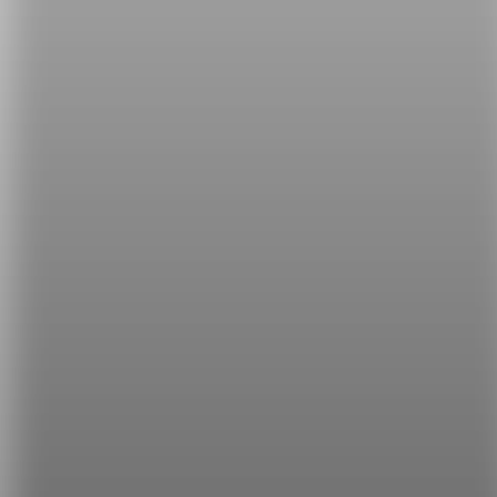
其實 aphorism 這個字有「箴言、警語」的意思，就
像靜思語常常給我們一些對人生的反思一樣，舉個常
見的例子：
You're never too old to learn.
就是「學
習不嫌晚」。
希平方
學英文的新希望