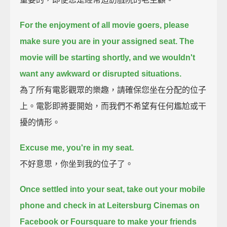
For the enjoyment of all movie goers, please
make sure you are in your assigned seat.
The
movie will be starting shortly, and we wouldn't
want any awkward or disrupted situations.
為了所有電影觀眾的樂趣，請確保您坐在分配的位子
上。電影即將要開始，而我們不希望有任何尷尬或干
擾的情形。
Excuse me, you're in my seat.
不好意思，你坐到我的位子了。
Once settled into your seat, take out your mobile
phone and check in at Leitersburg Cinemas on
Facebook or Foursquare to make your friends