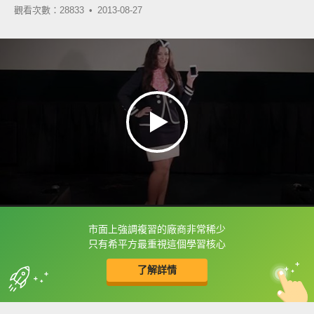
觀看次數：28833 •
2013-08-27
市面上強調複習的廠商非常稀少
框選或點兩下字幕可以直接查字典喔！
只有希平方最重視這個學習核心
了解詳情
英
中
收錄佳句
功能升級