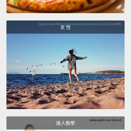
女 性
達人教學