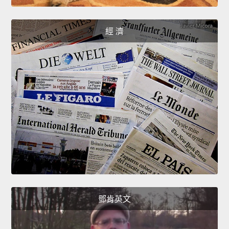
經 濟
鄧肯英文