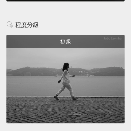
程度分級
初 級