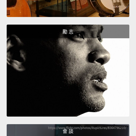
勵 志
會 談