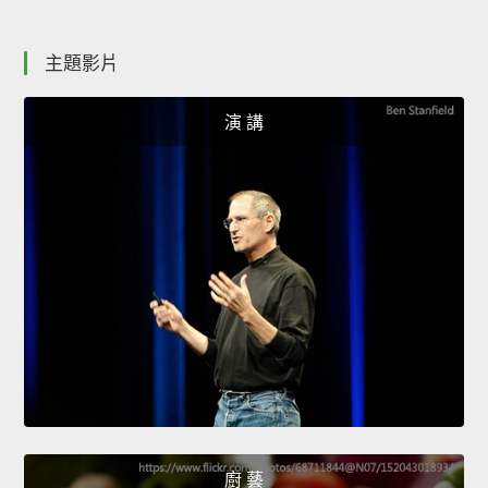
主題影片
演 講
廚 藝