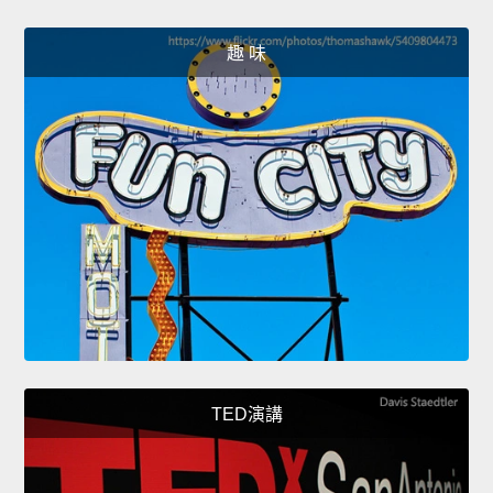
趣 味
TED演講