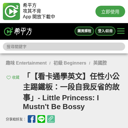
希平方
攻其不背
立即使用
App 開放下載中
購買課程
登入/註冊
趣味 Entertainment
初級 Beginners
英國腔
/
/
「【看卡通學英文】任性小公
收藏
主踢鐵板：一段自我反省的故
事」- Little Princess: I
Mustn't Be Bossy
分享給好友：