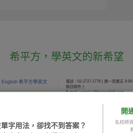
希平方
，
學英文的新希望
電話：02-2727-1778
( 週一至週五 9:00-
 English 希平方學英文
假日除外 )
E-mail：service@hopenglish.com
統編：24746401
開
 / 追蹤：
攻其不背
ICRT
隱私
名校師資
精選影片
翰林
說明
查單字用法，卻找不到答案？
每日片語
關於我們