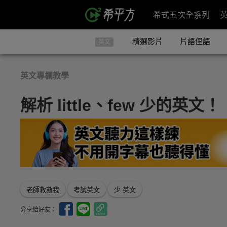
希式五次全系列
精選影片
片語俚語
英文
英文專欄教學
解析 little、few 少的英文！
老師救救我
考試英文
少 英文
分享給好友：