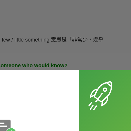
w / little something 意思是「非常少，幾乎
k someone who would know?
？）
的話，就不再是帶有否定的字囉，而是指「一些」，意思等同