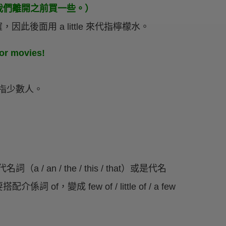
我們離開之前買一些。）
因此後面用 a little 來代指檸檬水。
for movies!
代指少數人。
示代名詞（a / an / the / this / that）或是代名
介係詞 of，變成 few of / little of / a few