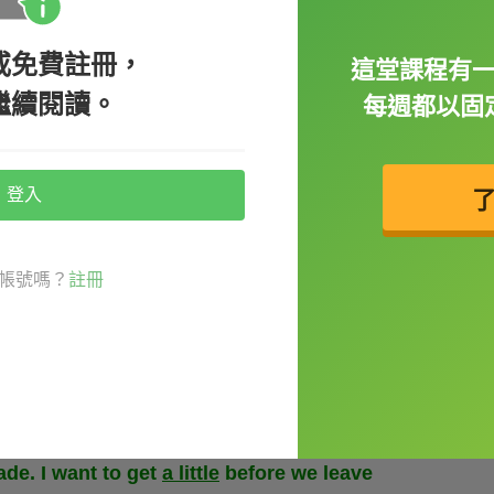
或免費註冊，
這堂課程有
he project?
繼續閱讀。
每週都以固
er.
登入
帳號嗎？
註冊
e / a few / a little 當作代名詞使用，而
ade. I want to get
a little
before we leave