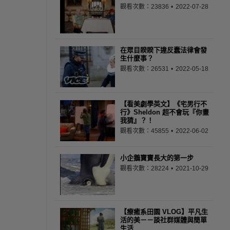
觀看次數：23836
2022-07-28
在眾目睽睽下違反蠢法律會發
生什麼事？
觀看次數：26531
2022-05-18
【看美劇學英文】《宅男行不
行》Sheldon 超不會玩『你畫
我猜』？！
觀看次數：45855
2022-06-02
小企鵝寶寶長大的第一步
觀看次數：28224
2021-10-29
【療癒系田園 VLOG】平凡生
活的美－－談社群媒體與簡單
生活