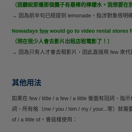
（我聽說那邊那個攤子有最棒的檸檬水。我想要在
→ 因為前半句已經提到 lemonade，指涉對象很明確，
Nowadays
few
would go to video rental stores 
（現在很少人會去影片出租店租電影了！）
→ 因為只有人才會去租影片，因此直接用 few 來
其他用法
如果在 few / little / a few / a little 後面有冠詞、指
詞、所有格（me / you / him / my / your...等）就需要搭配
of / a little of。會這樣使用：