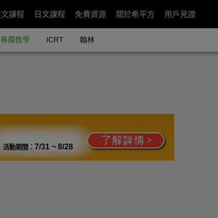
英文課程
日文課程
免費資源
關於希平方
用戶見證
專欄教學
ICRT
翰林
7/31 ~ 8/28
活動期間：