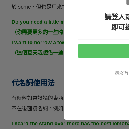
於 some，但也是用來指數量不太多，例如：
請登入
Do you need
a little
more time to look through t
即可
（你需要更多的一些時間來看過這個專案嗎？）
I want to borrow
a few
books to read this summ
（這個夏天我想借一些書來讀。）
還沒有
代名詞使用法
有時候如果談論的東西非常明確的話，也會直接把 few / littl
不在後面接名詞。例如：
I heard the stand over there has the best lemon