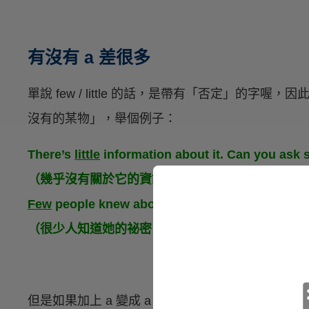
有沒有 a 差很多
單說 few / little 的話，是帶有「否定」的字喔，因此 fe
沒有的某物」，舉個例子：
There’s
little
information about it. Can you as
（幾乎沒有關於它的資訊。你能夠問問知道的人嗎
Few
people knew about her secret.
（很少人知道她的祕密。）
但是如果加上 a 變成 a few / a little 