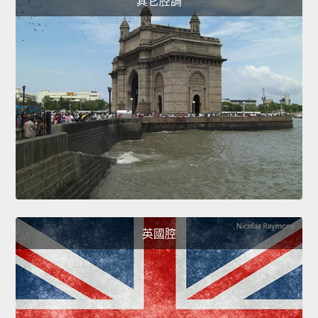
其它腔調
英國腔