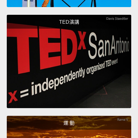
TED演講
運 動