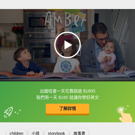
出國唸書一天花費超過 $1800
框選或點兩下字幕可以直接查字典喔！
我們用一天 $180 就讓你學好英文
了解詳情
英
中
收錄佳句
功能升級
children
小孩
storybook
故事書