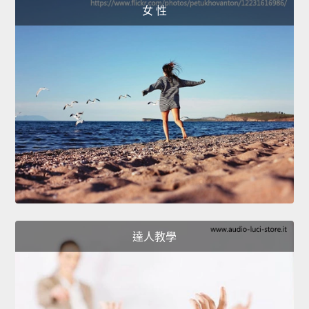
女 性
達人教學