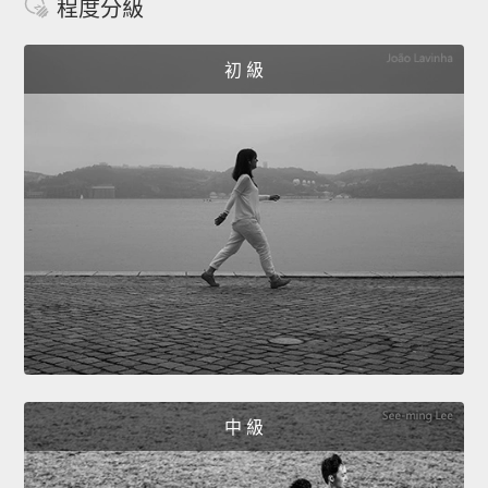
程度分級
初 級
中 級