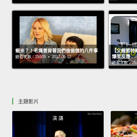
蝦米？！老媽曾背著我們偷偷做的八件事
【父親節特
爆笑反應
觀看次數：25505 • 2017-05-12
觀看次數：25238
主題影片
演 講