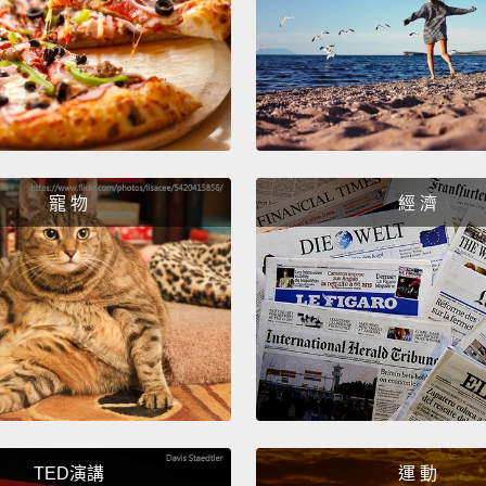
The cal
找你的
Hello?
喂？
What I
寵 物
經 濟
我要你
Oh.
噢。
Hello?
喂？
Stephe
史蒂芬..
TED演講
運 動