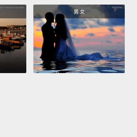
男 女
e doesn't know Stephen. We don't know him.
不認識史蒂芬。我們不認識他。
t a guy I hooked up with?
過的傢伙嗎？
ere is a bridge behind you.
There is a man on the
.
You gotta go to that man,
and you need to take a
e from him, right now.
Do it right now!
你身後有座橋。有個男人在橋上。你得去找那男人，然
從他那拿到一個包裹，現在。現在就去!
tter not be f**king illegal.
不要是什麼非法的事。