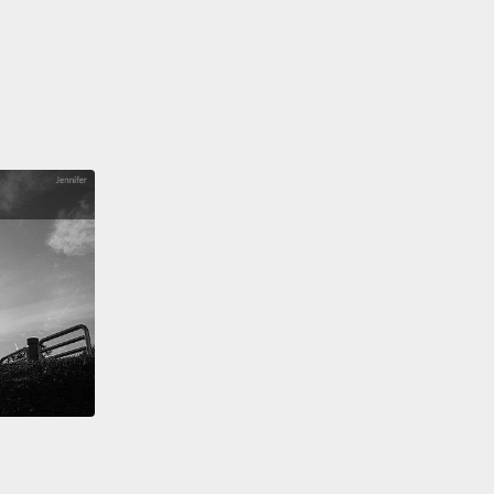
 gonna say one simple sentence to him and he's
give you the package.
You're gonna say,
ants can swim."
他說一個很簡單的句子，然後他就會把包裹給妳。妳要
大象會游泳。」
ou swim?
泳嗎？
e you listening?
妳有在聽嗎？
'm listening.
在聽。