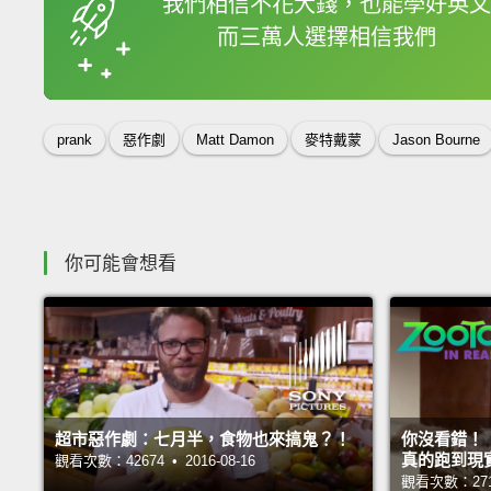
我們相信不花大錢，也能學好英文
而三萬人選擇相信我們
收錄佳句
prank
惡作劇
Matt Damon
麥特戴蒙
Jason Bourne
你可能會想看
超市惡作劇：七月半，食物也來搞鬼？！
你沒看錯！
真的跑到現
觀看次數：42674 • 2016-08-16
觀看次數：27171