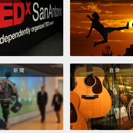
Steph
史蒂芬
Hello?
喂？
Steph
史蒂芬
新 聞
音 樂
I'm ju
我只是
Is the
你附近
Um...