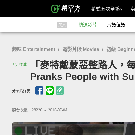
希式五次全系列
精選影片
片語俚語
英文
趣味 Entertainment
電影片段 Movies
初級 Beginn
/
/
「麥特戴蒙惡整路人，每個
收藏
Pranks People with Su
分享給好友：
觀看次數：28226 •
2016-07-04