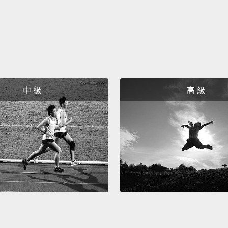
You're
gonna 
"Eleph
妳要對
說：「
中 級
高 級
Can y
你會游
No. Ar
不是。
Yeah, I
嗯，我