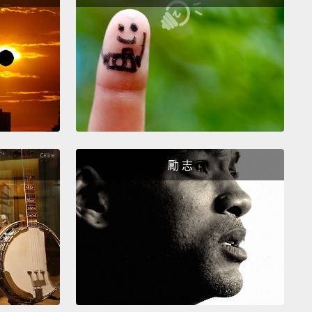
en?
？
en!
!
勵 志
st hanging out and somebody gave me this phone.
在晃晃然後就有人給我這支手機。
re blood anywhere near you?
有血嗎？