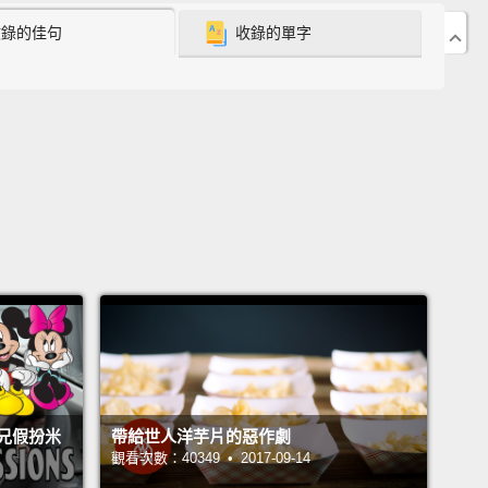
 we need to do this right now.
收錄的佳句
收錄的單字
我們現在就得做這件事。
e f**k is this?
啊？
uys! Matt Damon here.
To raise money for
org, I've teamed up with Omaze
to offer you the
 to hang with me at the world premiere of Jason
e.
We'll see the new movie, have drinks at the
arty—
you and me are gonna be a team.
So, to give
idea of what that's like,
we set up a simulation to
nsuspecting people the chance to feel like they're
兄假扮米
帶給世人洋芋片的惡作劇
py movie.
All they have to do is trust me.
觀看次數：40349 • 2017-09-14
我是麥特戴蒙。為了要替 Water.org 募資，我和 Omaze