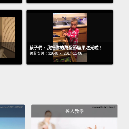
作，提供你們在《神鬼認證：傑森包恩》全球首映會上
起聚聚的機會。我們將一起看新電影、在會後派對喝幾
你和我會是一個團隊。所以，為了要讓你有點概念，我
模擬情境，讓完全狀況外的人有機會體驗在間諜電影裡
。他們要做的就只有相信我。
孩子們，我把你的萬聖節糖果吃光啦！
觀看次數：32648 • 2014-11-06
Up...
Look at those ladies.
往上... 看看那些小姐們。
he call is for you. Answer it.
妳的。接起來。
ike, "What?"
達人教學
來就像「什麼鬼？」