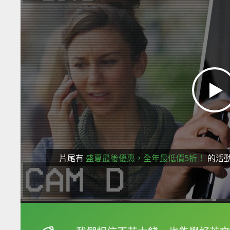
片尾有
盛夏最後優惠，全年最低價5折！
的活
框選或點兩下字幕可以