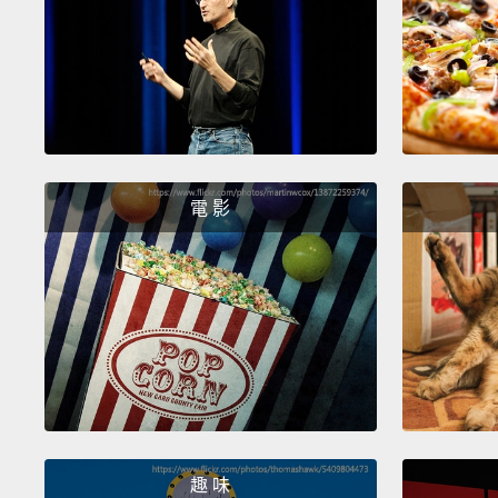
電 影
趣 味