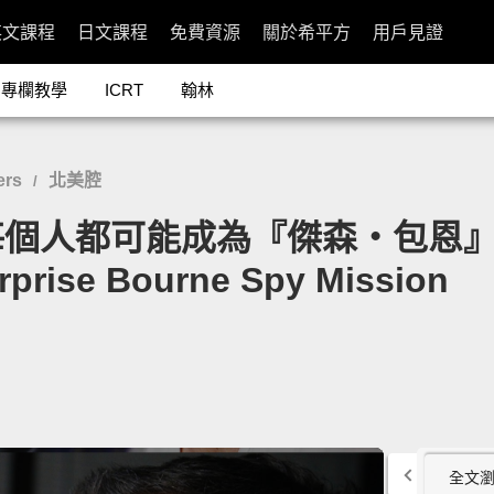
英文課程
日文課程
免費資源
關於希平方
用戶見證
專欄教學
ICRT
翰林
ers
北美腔
/
人都可能成為『傑森‧包恩』？！」
rprise Bourne Spy Mission
全文