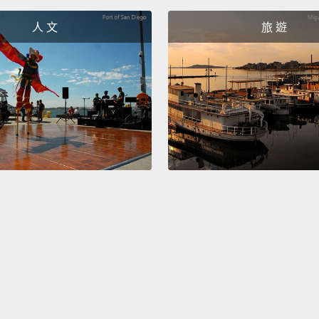
呃...
人 文
旅 遊
No, sh
不，她
Is tha
是我睡
Sir, th
bridge
packag
先生，
後你得
This be
這最好