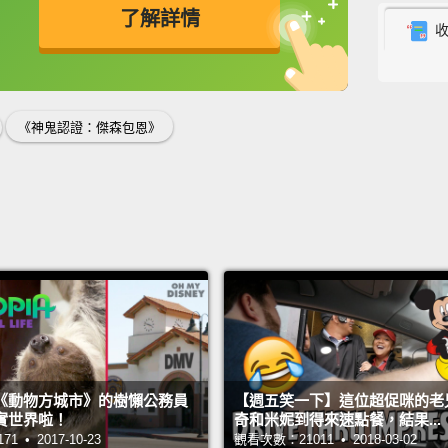
了解詳情
Haley,
海莉，
英
中
免費功能
功能升級
What th
《神鬼認證：傑森包恩》
搞什麼
Hey, g
Water.
chance
Bourn
afterp
you an 
give u
《動物方城市》的樹懶公務員
【週五笑一下】這位超促咪的老
in a s
實世界啦！
奇和米妮到得來速點餐，結果...
 • 2017-10-23
觀看次數：21011 • 2018-03-02
嘿大家!