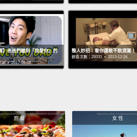
攜手合
和我一
杯－－
們設下
軋一角
輯】老爸們聽到『我愛你』的
整人妙招：看你還敢不敢酒駕！
觀看次數：29331 • 2013-12-16
Go up.
 • 2017-08-08
往上。
Hey!
T
嘿!找
He's l
廚 藝
女 性
他看起