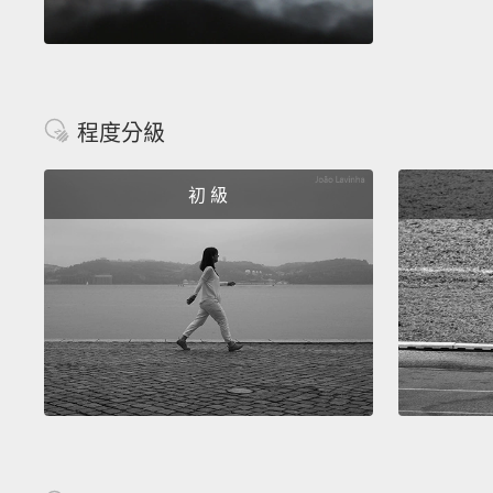
程度分級
初 級