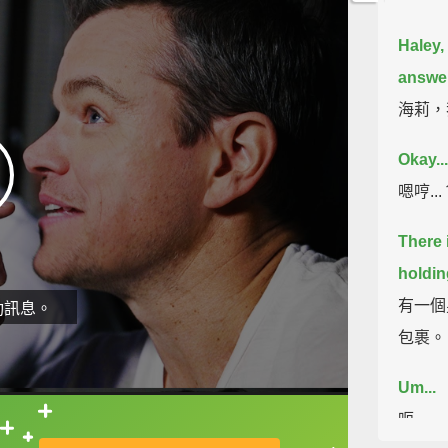
Haley,
answer
海莉，
Okay..
嗯哼...
There 
holdin
有一個
動訊息。
包裹。
Um...
呃...
直接查字典喔！