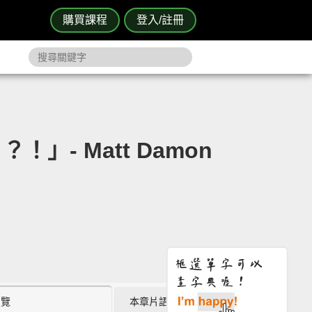
購買課程
登入/註冊
- Matt Damon
瀏覽
本章片語 (4)