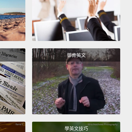
l is for you.
電話。
 need you to do is of vital importance to both of us.
鄧肯英文
做的事對我們兩個來說極為重要。
n...
.
學英文技巧