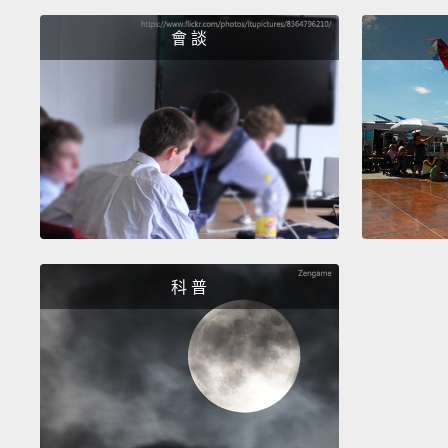
會 談
科 普