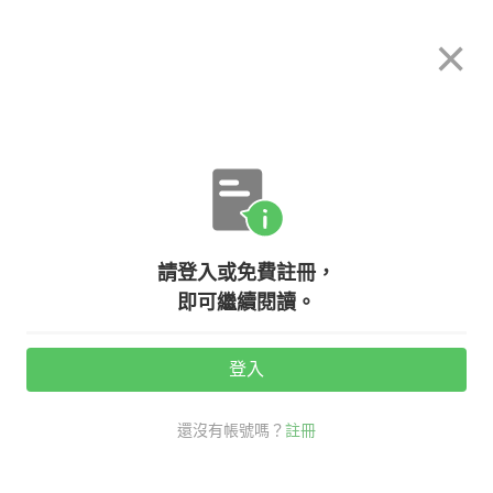
希平方
×
攻其不背
立即使用
App 開放下載中
購買課程
登入/註冊
英文專欄教學
請登入或免費註冊，
聖誕快樂除了 Merry Christmas 英
即可繼續閱讀。
文還可以說...
登入
活動期間：
7/31 ~ 8/28
還沒有帳號嗎？
註冊
時事英文
戒掉台式破英文
聖誕快樂 英文