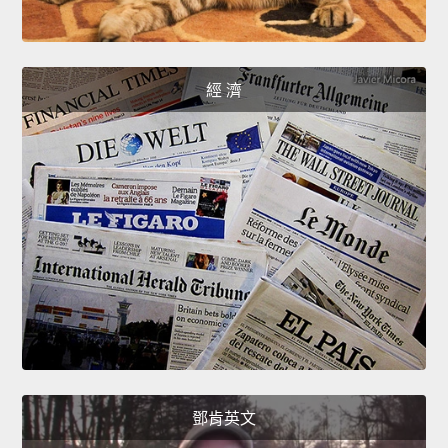
經 濟
鄧肯英文