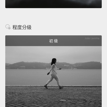
程度分級
初 級