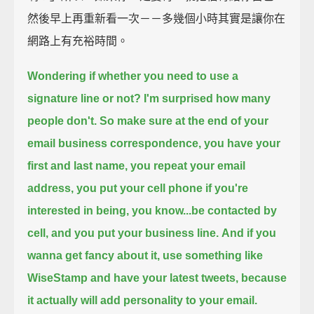
然後早上再重新看一次－－多幾個小時其實是讓你在
網路上有充裕時間。
Wondering if whether you need to use a
signature line or not?
I'm surprised how many
people don't.
So make sure at the end of your
email business correspondence,
you have your
first and last name, you repeat your email
address,
you put your cell phone if you're
interested in being, you know...be contacted by
cell,
and you put your business line.
And if you
wanna get fancy about it, use something like
WiseStamp and have your latest tweets,
because
it actually will add personality to your email.