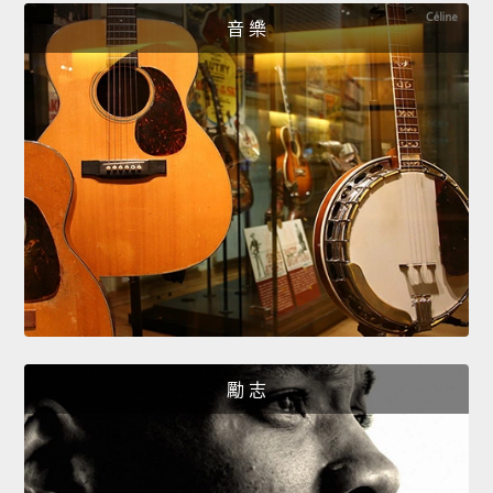
音 樂
勵 志