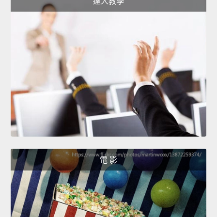
達人教學
電 影