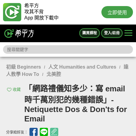
希平方
攻其不背
立即使用
App 開放下載中
購買課程
登入/註冊
初級 Beginners
人文 Humanities and Cultures
達
/
/
人教學 How To
北美腔
/
「網路禮儀知多少：寫 email
收藏
時千萬別犯的幾種錯誤」-
Netiquette Dos & Don'ts for
Email
分享給好友：