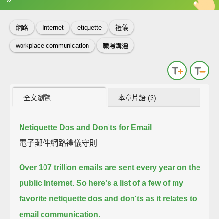
英
中
收錄佳句
功能升級
網路
Internet
etiquette
禮儀
workplace communication
職場溝通
全文瀏覽
本章片語 (3)
Netiquette Dos and Don'ts for Email
電子郵件網路禮儀守則
Over 107 trillion emails are sent every year on the
public Internet.
So here's a list of a few of my
favorite netiquette dos and don'ts as it relates to
email communication.