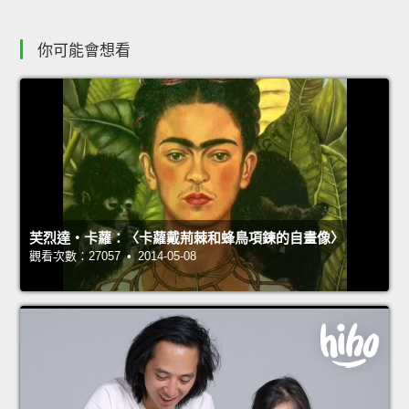
你可能會想看
芙烈達‧卡蘿：〈卡蘿戴荊棘和蜂鳥項鍊的自畫像〉
觀看次數：27057 • 2014-05-08