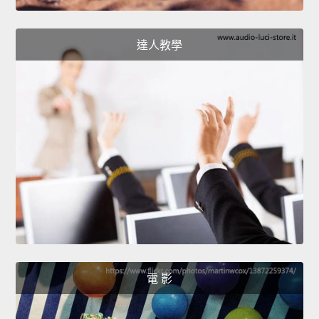
達人教學
電 影