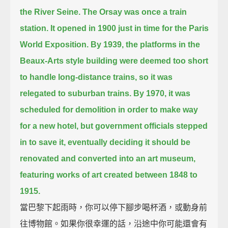
the River Seine.
The Orsay was once a train
station.
It opened in 1900 just in time for the Paris
World Exposition.
By 1939, the platforms in the
Beaux-Arts style building were deemed too short
to handle long-distance trains,
so it was
relegated to suburban trains.
By 1970, it was
scheduled for demolition in order to make way
for a new hotel,
but government officials stepped
in to save it,
eventually deciding it should be
renovated and converted into an art museum,
featuring works of art created between 1848 to
1915.
當巴黎下起雨時，你可以停下腳步喝杯酒，或動身前
往博物館。如果你很幸運的話，沿途中你可能還會有