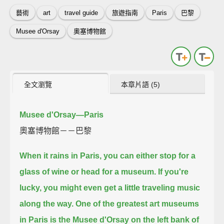
藝術
art
travel guide
旅遊指南
Paris
巴黎
Musee d'Orsay
奧塞博物館
全文瀏覽
本章片語 (5)
Musee d'Orsay—Paris
奧塞博物館－－巴黎
When it rains in Paris, you can either stop for a
glass of wine or head for a museum.
If you're
lucky, you might even get a little traveling music
along the way.
One of the greatest art museums
in Paris is the Musee d'Orsay on the left bank of