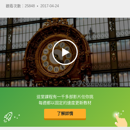
觀看次數：25848 •
2017-04-24
這堂課程有一千多部影片任你挑
框選或點兩下字幕可以直接查字典喔！
每週都以固定的速度更新教材
了解詳情
英
中
收錄佳句
功能升級