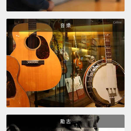
音 樂
勵 志