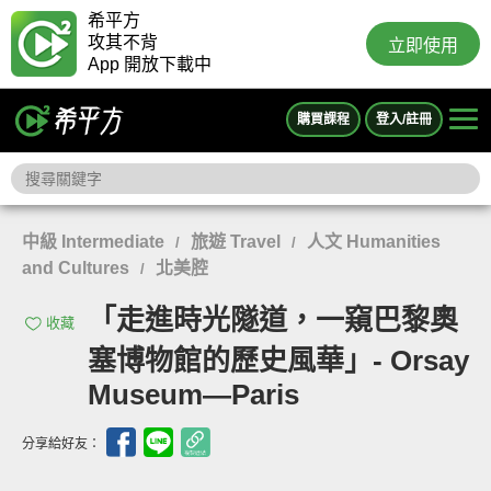
希平方
攻其不背
立即使用
App 開放下載中
購買課程
登入/註冊
中級 Intermediate
旅遊 Travel
人文 Humanities
/
/
and Cultures
北美腔
/
「走進時光隧道，一窺巴黎奧
收藏
塞博物館的歷史風華」- Orsay
Museum—Paris
分享給好友：