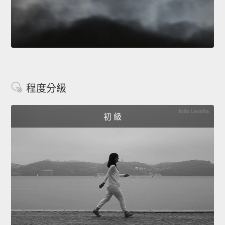
程度分級
初 級