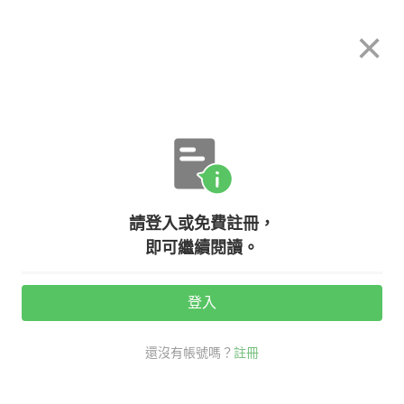
希平方
×
攻其不背
立即使用
App 開放下載中
購買課程
登入/註冊
英文專欄教學
請登入或免費註冊，
英文聽不懂時，不要再用 Pardon
即可繼續閱讀。
了！
登入
活動期間：
7/31 ~ 8/28
還沒有帳號嗎？
註冊
生活英文
多益大補帖
pardon 用法