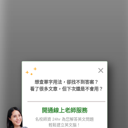
希平方
學英文的新希望
HOPE English 希平方學英文
×
加入我們 / 追蹤：
想查單字用法，卻找不到答案？
看了很多文章，但下次還是不會用？
電話：02-2727-1778
( 週一至週五 9:00-12:00、13:30-18:00，國定假日除外 )
E-mail：service@hopenglish.com
統編：24746401
開通線上老師服務
名校師資 24hr 為您解答英文問題
攻其不背
ICRT
隱私權與服務條款
輕鬆建立英文腦！
精選影片
翰林
說明與導覽