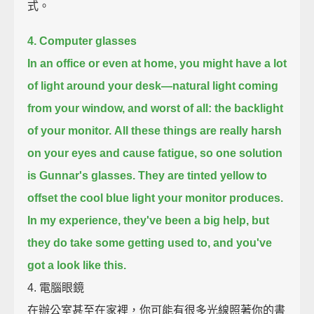
式。
4. Computer glasses
In an office or even at home, you might have a lot
of light around your desk—
natural light coming
from your window, and worst of all: the backlight
of your monitor.
All these things are really harsh
on your eyes and cause fatigue, so one solution
is Gunnar's glasses.
They are tinted yellow to
offset the cool blue light your monitor produces.
In my experience, they've been a big help, but
they do take some getting used to, and you've
got a look like this.
4. 電腦眼鏡
在辦公室甚至在家裡，你可能有很多光線照著你的書