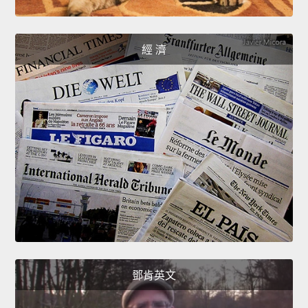
經 濟
鄧肯英文