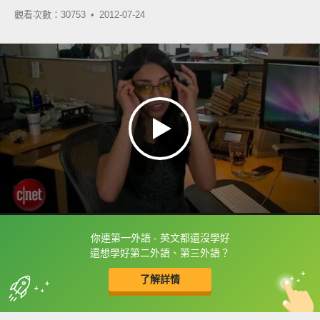
觀看次數：30753 •
2012-07-24
你連第一外語 - 英文都還沒學好
框選或點兩下字幕可以直接查字典喔！
還想學好第二外語、第三外語？
了解詳情
英
中
收錄佳句
功能升級