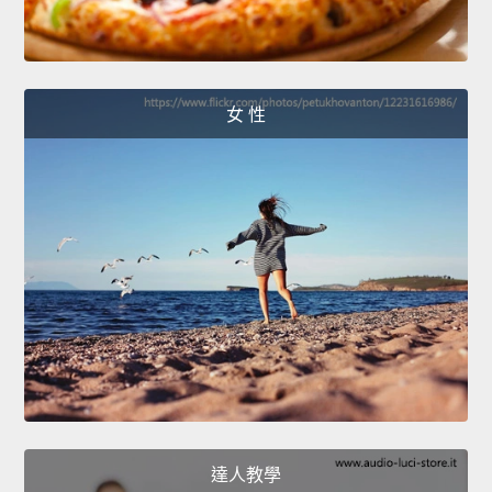
女 性
達人教學