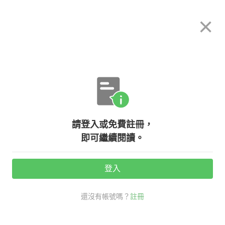
希平方
×
攻其不背
立即使用
App 開放下載中
購買課程
登入/註冊
英文專欄教學
請登入或免費註冊，
【生活英文】捨不得吃！動手做超可
即可繼續閱讀。
愛拉拉熊鬆餅
登入
活動期間：
7/31 ~ 8/28
還沒有帳號嗎？
註冊
生活英文
秒懂英文流行語
鬆餅 英文
拉拉熊 英文