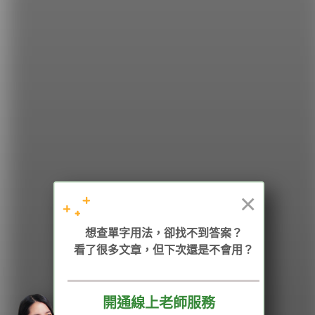
希平方
學英文的新希望
HOPE English 希平方學英文
×
想查單字用法，卻找不到答案？
加入我們 / 追蹤：
看了很多文章，但下次還是不會用？
開通線上老師服務
電話：02-2727-1778
( 週一至週五 9:00-12:00、13:30-18:00，國定假日除外 )