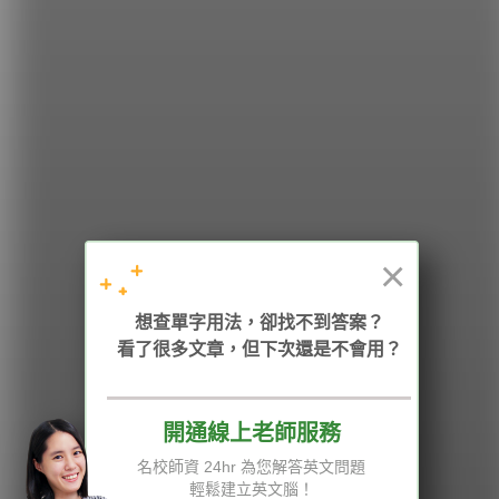
希平方
學英文的新希望
HOPE English 希平方學英文
×
想查單字用法，卻找不到答案？
加入我們 / 追蹤：
看了很多文章，但下次還是不會用？
開通線上老師服務
電話：02-2727-1778
( 週一至週五 9:00-12:00、13:30-18:00，國定假日除外 )
E-mail：service@hopenglish.com
名校師資 24hr 為您解答英文問題
統編：24746401
輕鬆建立英文腦！