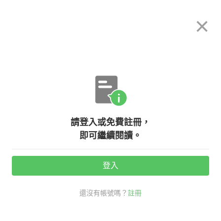
希平方
×
攻其不背
立即使用
App 開放下載中
購買課程
登入/註冊
英文專欄教學
請登入或免費註冊，
遨遊希臘神話世界！十大經典神話俚
即可繼續閱讀。
語的英文
登入
活動期間：
7/31 ~ 8/28
還沒有帳號嗎？
註冊
希臘
生活英文
看英文學新知
神話 英文