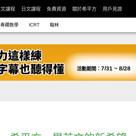
英文課程
日文課程
免費資源
關於希平方
用戶見證
專欄教學
ICRT
翰林
7/31 ~ 8/28
活動期間：
：