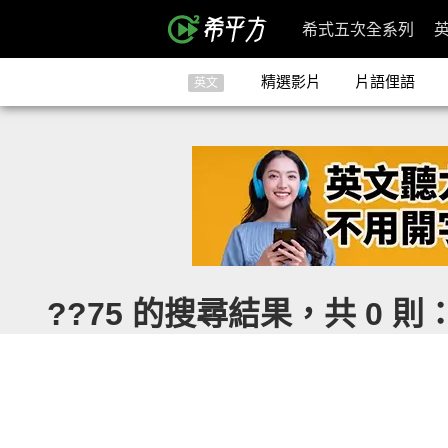
希式五次全系列
精選影片
片語俚語
英文
??75 的搜尋結果，共 0 則