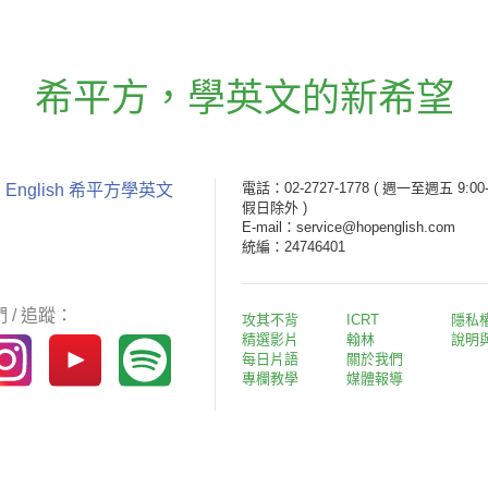
希平方
，
學英文的新希望
電話：02-2727-1778
( 週一至週五 9:00-
 English 希平方學英文
假日除外 )
E-mail：service@hopenglish.com
統編：24746401
 / 追蹤：
攻其不背
ICRT
隱私
精選影片
翰林
說明
每日片語
關於我們
專欄教學
媒體報導