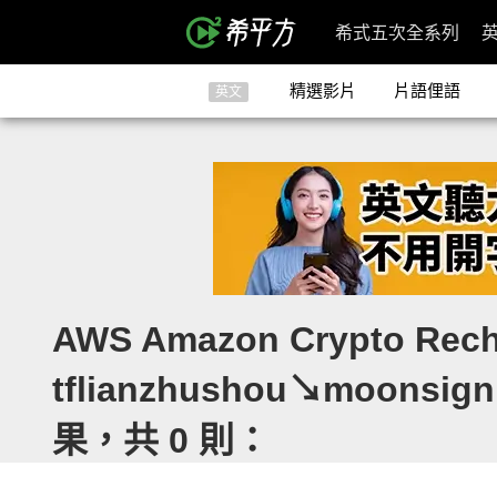
希式五次全系列
精選影片
片語俚語
英文
AWS Amazon Crypto Recha
tflianzhushou↘️moonsign
果，共 0 則：