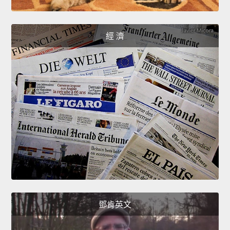
經 濟
鄧肯英文