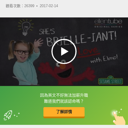
觀看次數：26399 •
2017-02-14
因為英文不好無法加薪升職
框選或點兩下字幕可以直接查字典喔！
難道我們就該認命嗎？
了解詳情
英
中
收錄佳句
功能升級