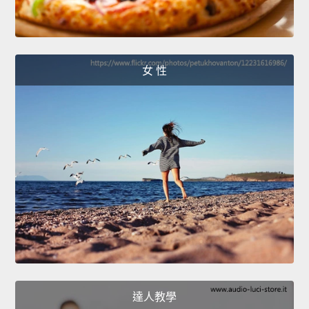
女 性
達人教學