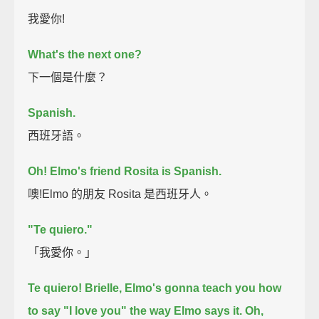
我愛你!
What's the next one?
下一個是什麼？
Spanish.
西班牙語。
Oh! Elmo's friend Rosita is Spanish.
噢!Elmo 的朋友 Rosita 是西班牙人。
"Te quiero."
「我愛你。」
Te quiero!
Brielle, Elmo's gonna teach you how
to say "I love you" the way Elmo says it.
Oh,