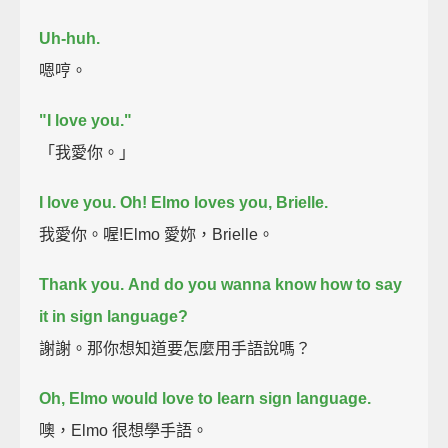
Uh-huh.
嗯哼。
"I love you."
「我愛你。」
I love you.
Oh! Elmo loves you, Brielle.
我愛你。喔!Elmo 愛妳，Brielle。
Thank you.
And do you wanna know how to say
it in sign language?
謝謝。那你想知道要怎麼用手語說嗎？
Oh, Elmo would love to learn sign language.
噢，Elmo 很想學手語。