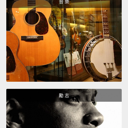
音 樂
勵 志