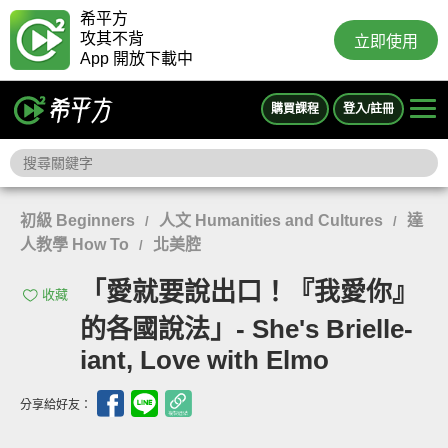
希平方
攻其不背
立即使用
App 開放下載中
購買課程
登入/註冊
初級 Beginners
人文 Humanities and Cultures
達
/
/
人教學 How To
北美腔
/
「愛就要說出口！『我愛你』
收藏
的各國說法」- She's Brielle-
iant, Love with Elmo
分享給好友：