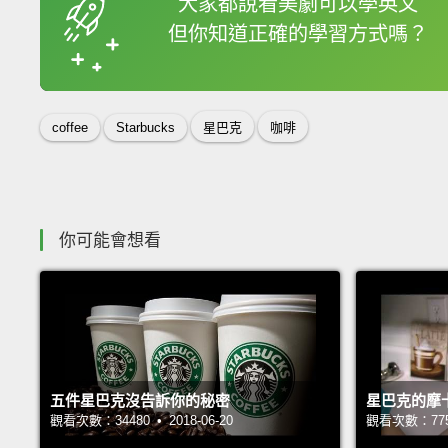
大家都說看美劇可以學英文
但你知道正確的學習方式嗎？
收錄佳句
coffee
Starbucks
星巴克
咖啡
你可能會想看
五件星巴克沒告訴你的秘密
星巴克的摩
觀看次數：34480 • 2018-06-20
觀看次數：77509