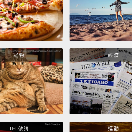
快上路
寵 物
經 濟
TED演講
運 動