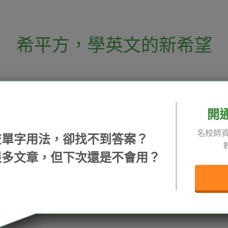
希平方
，
學英文的新希望
電話：02-2727-1778
( 週一至週五 9:00-
 English 希平方學英文
假日除外 )
E-mail：service@hopenglish.com
開
統編：24746401
名校師資
查單字用法，卻找不到答案？
 / 追蹤：
攻其不背
ICRT
隱私
很多文章，但下次還是不會用？
精選影片
翰林
說明
每日片語
關於我們
專欄教學
媒體報導