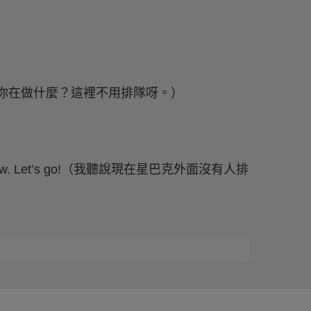
：
 line up.（你在做什麼？這裡不用排隊呀。）
ks right now. Let’s go!（我聽說現在星巴克外面沒有人排