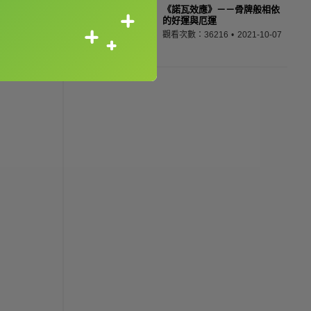
《諾瓦效應》－－骨牌般相依
的好運與厄運
觀看次數：36216
2021-10-07