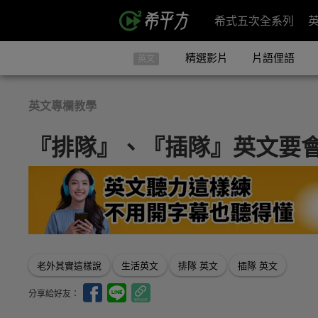
希式五次全系列
精選影片
片語俚語
英文
英文專欄教學
『排隊』、『插隊』英文要
老外其實這樣說
生活英文
排隊 英文
插隊 英文
分享給好友：