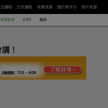
英文課程
日文課程
免費資源
關於希平方
用戶見證
專欄教學
ICRT
翰林
會講！
7/31 ~ 8/28
活動期間：