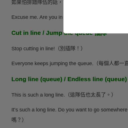
如果怕排錯隊伍的話，可以這樣詢問前面的人：
Excuse me. Are you in line for Theater 
Cut in line / Jump the queue 插隊
Stop cutting in line!（別插隊！）
Everyone keeps jumping the queue.（每個人
Long line (queue) / Endless line (que
This is such a long line.（這隊伍也太長了。）
It’s such a long line. Do you want to g
嗎？）