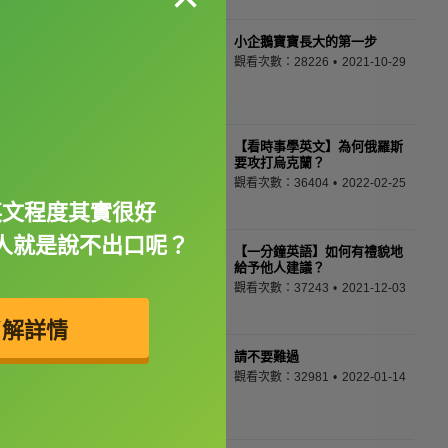
小企鵝寶寶長大的第一步
觀看次數：28226
2021-10-29
【看時事學英文】為何俄羅斯
要攻打烏克蘭？
觀看次數：36404
2022-02-25
英文程度其實很好
人就是說不出口呢？
【一分鐘英語】如何有禮貌地
給予他人建議？
觀看次數：37243
2021-12-03
了解詳情
請不要難過
觀看次數：32981
2022-01-14