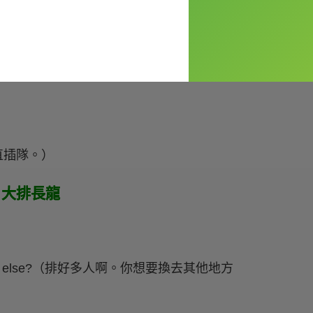
B?（不好意思。你在排 B 廳嗎？）
都一直插隊。）
ue) 大排長龍
o somewhere else?（排好多人啊。你想要換去其他地方