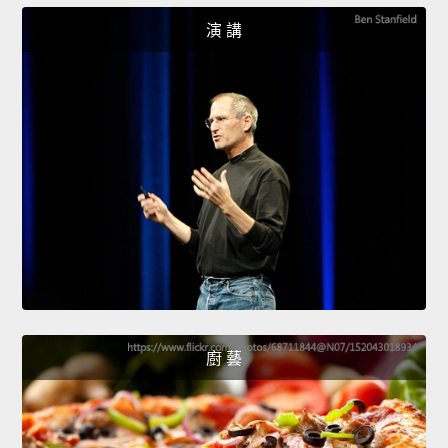
演 講
廚 藝