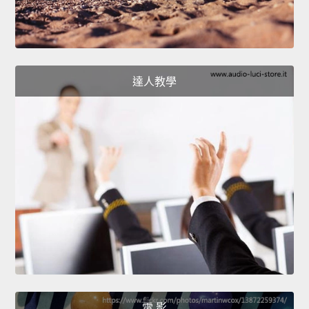
達人教學
電 影