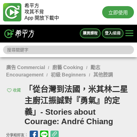
希平方
攻其不背
立即使用
App 開放下載中
購買課程
登入/註冊
廣告 Commercial
廚藝 Cooking
勵志
/
/
Encouragement
初級 Beginners
其他腔調
/
/
「從台灣到法國，米其林二星
收藏
主廚江振誠對『勇氣』的定
義」- Stories about
Courage: André Chiang
分享給好友：