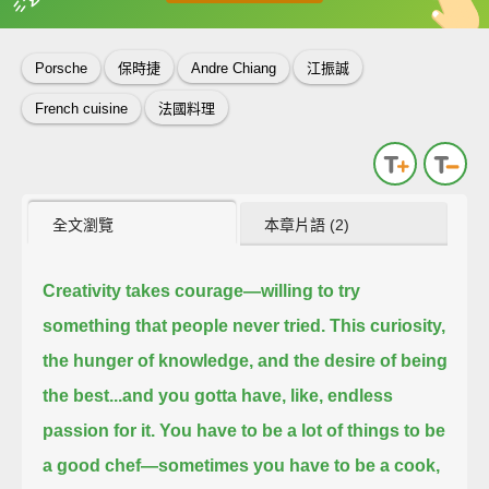
英
中
收錄佳句
功能升級
Porsche
保時捷
Andre Chiang
江振誠
French cuisine
法國料理
全文瀏覽
本章片語 (2)
Creativity takes courage—
willing to try
something that people never tried.
This curiosity,
the hunger of knowledge, and the desire of being
the best...
and you gotta have, like, endless
passion for it.
You have to be a lot of things to be
a good chef—
sometimes you have to be a cook,