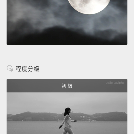
程度分級
初 級