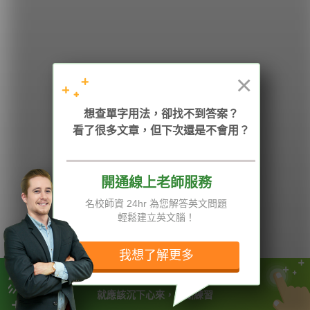
學英文的新希望
HOPE English 希平方學英文
×
想查單字用法，卻找不到答案？
加入我們 / 追蹤：
看了很多文章，但下次還是不會用？
開通線上老師服務
電話：02-2727-1778
( 週一至週五 9:00-12:00、13:30-18:00，國定假日除外 )
E-mail：service@hopenglish.com
名校師資 24hr 為您解答英文問題
統編：24746401
輕鬆建立英文腦！
攻其不背
ICRT
隱私權與服務條款
精選影片
翰林
說明與導覽
我想了解更多
每日片語
關於我們
專欄教學
媒體報導
當你的能力還駕馭不了目標時
就應該沉下心來，不斷練習