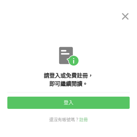
希平方
×
攻其不背
立即使用
App 開放下載中
購買課程
登入/註冊
英文專欄教學
請登入或免費註冊，
『睡過頭』、『高估』英文怎麼說？
即可繼續閱讀。
相關的過度詞彙看這裡！
登入
活動期間：
7/31 ~ 8/28
還沒有帳號嗎？
註冊
老師救救我
考試英文
多益大補帖
睡過頭 英文