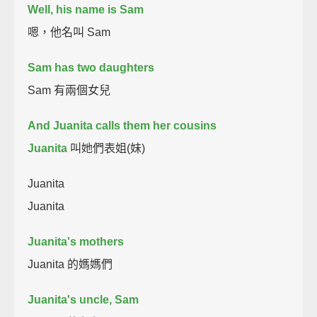
Well, his name is Sam
嗯，他名叫 Sam
Sam has two daughters
Sam 有兩個女兒
And Juanita calls them her cousins
Juanita
叫她們表姐(妹)
Juanita
Juanita
Juanita's mothers
Juanita 的媽媽們
Juanita's uncle, Sam