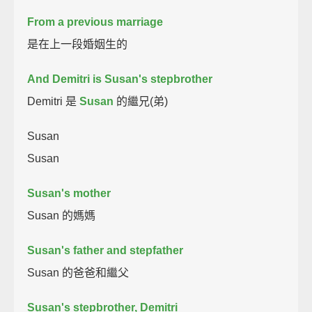
From a previous marriage
是在上一段婚姻生的
And Demitri is Susan's stepbrother
Demitri 是
Susan
的繼兄(弟)
Susan
Susan
Susan's mother
Susan 的媽媽
Susan's father and stepfather
Susan 的爸爸和繼父
Susan's stepbrother, Demitri