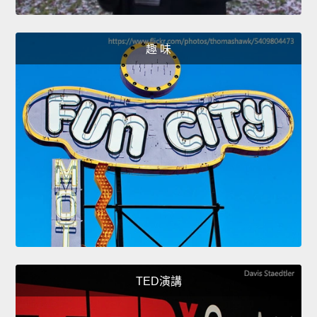
趣 味
TED演講