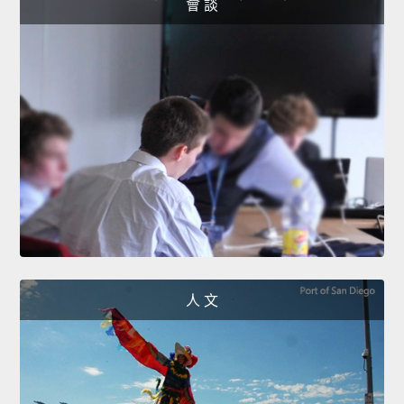
會 談
人 文