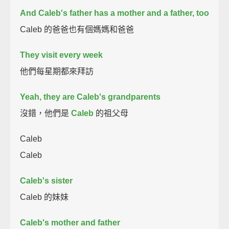
And Caleb's father has a mother and a father, too
Caleb 的爸爸也有個媽媽和爸爸
They visit every week
他們每星期都來拜訪
Yeah, they are Caleb's grandparents
沒錯，他們是
Caleb
的祖父母
Caleb
Caleb
Caleb's sister
Caleb 的妹妹
Caleb's mother and father