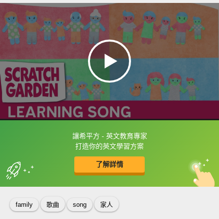
讓希平方 - 英文教育專家
框選或點兩下字幕可以直接查字典喔！
打造你的英文學習方案
了解詳情
英
中
收錄佳句
功能升級
family
歌曲
song
家人