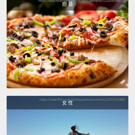
廚 藝
女 性