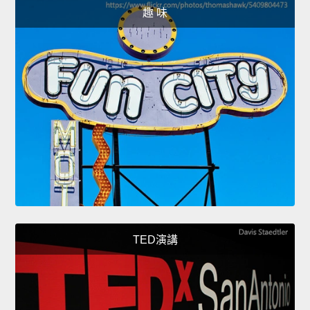
趣 味
TED演講