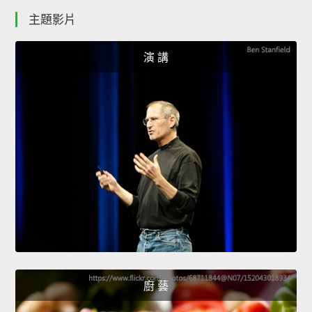
主題影片
演 講
廚 藝