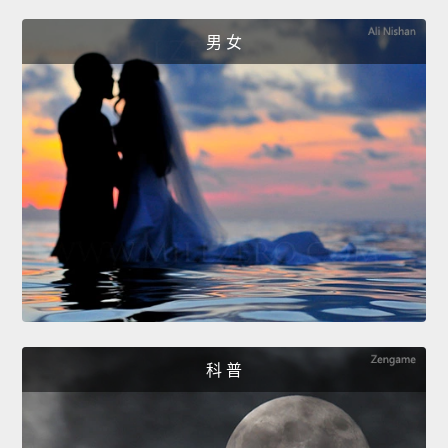
男 女
科 普