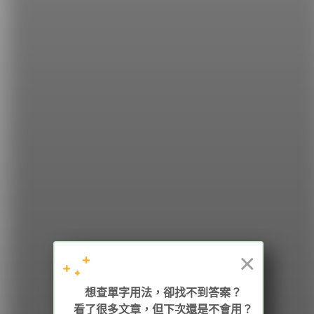
希平方
學英文的新希望
HOPE English 希平方學英文
×
加入我們 / 追蹤：
想查單字用法，卻找不到答案？
看了很多文章，但下次還是不會用？