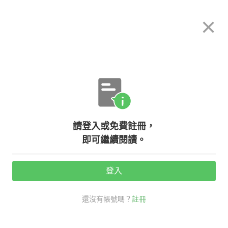
希平方
×
攻其不背
立即使用
App 開放下載中
購買課程
登入/註冊
英文專欄教學
請登入或免費註冊，
害怕開英文會議嗎？掌握這些實用的
即可繼續閱讀。
會議英文，讓你輕鬆開會～
登入
活動期間：
7/31 ~ 8/28
還沒有帳號嗎？
註冊
職場商用英文
高階經理人必備
英文會議懶人包
英文會議