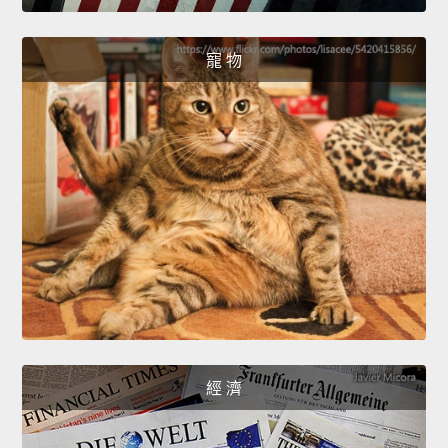
寵 物
經 濟