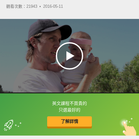
觀看次數：21943 •
2016-05-11
英文課程不買貴的
框選或點兩下字幕可以直接查字典喔！
只選最好的
了解詳情
英
中
收錄佳句
功能升級