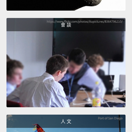
會 談
人 文