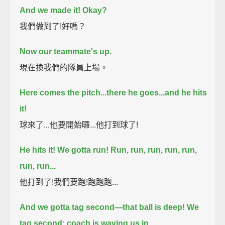
And we made it! Okay?
我們做到了!好嗎？
Now our teammate's up.
現在換我們的隊員上場。
Here comes the pitch...
there he goes...
and he hits
it!
球來了...他要開始囉...他打到球了!
He hits it! We gotta run!
Run, run, run, run, run,
run, run...
他打到了!我們要跑!跑跑跑...
And we gotta tag second—
that ball is deep!
We
tag second; coach is waving us in.