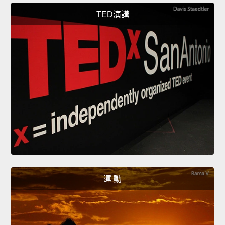
TED演講
運 動