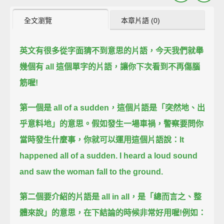
全文瀏覽
本章片語 (0)
英文有很多從字面猜不到意思的片語，
今天我們就舉
幾個有 all 這個單字的片語，
讓你下次看到不再傷腦
筋喔!
第一個是 all of a sudden，
這個片語是「突然地、出
乎意料地」的意思。
假如發生一場車禍，
警察要問你
當時發生什麼事，
你就可以運用這個片語說：
It
happened all of a sudden.
I heard a loud sound
and saw the woman fall to the ground.
第二個要介紹的片語是 all in all，
是「總而言之、整
體來說」的意思，
在下結論的時候非常好用喔!
例如：