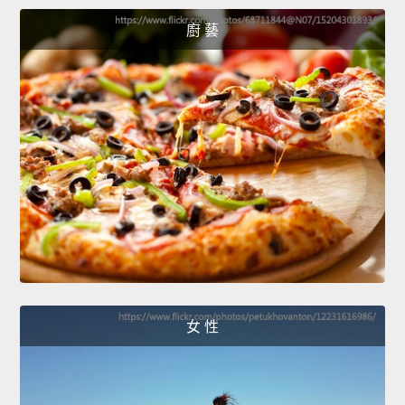
廚 藝
女 性