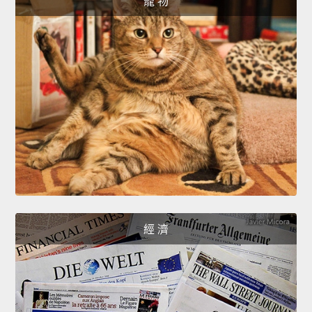
寵 物
經 濟