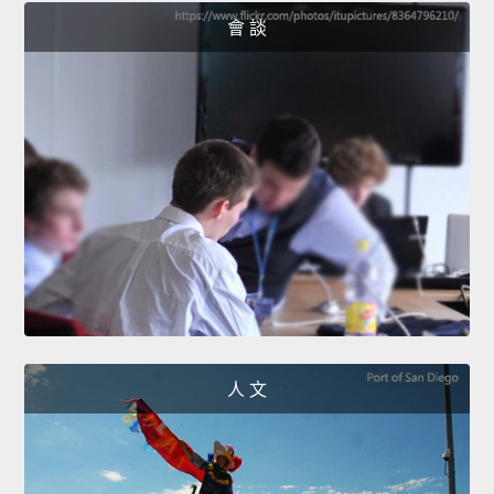
會 談
人 文