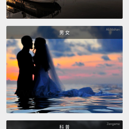
男 女
科 普