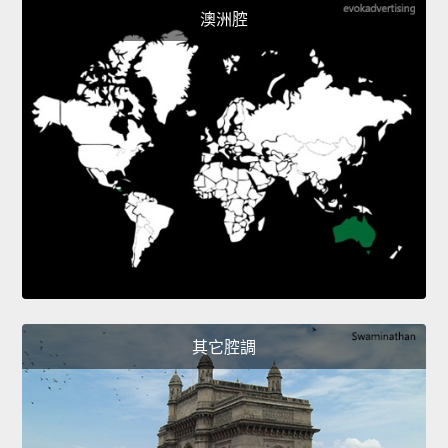
澳洲腔
其它腔調