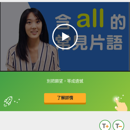
別把願望，等成遺憾
框選或點兩下字幕可以直接查字典喔！
了解詳情
英
中
收錄佳句
功能升級