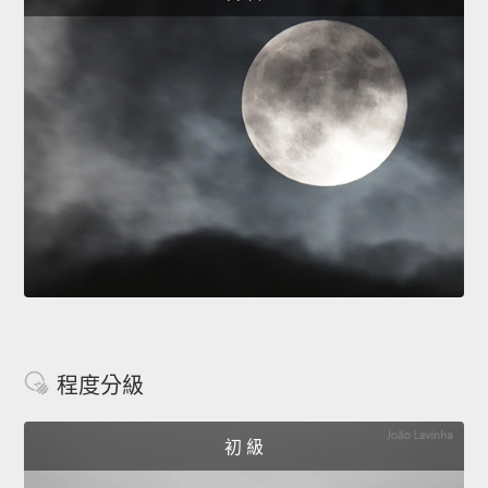
程度分級
初 級