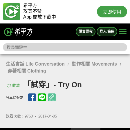
希平方
攻其不背
立即使用
App 開放下載中
購買課程
登入/註冊
生活會話 Life Conversation
動作相關 Movements
/
/
穿著相關 Clothing
「試穿」- Try On
收藏
分享給好友：
觀看次數：9760 •
2017-04-05