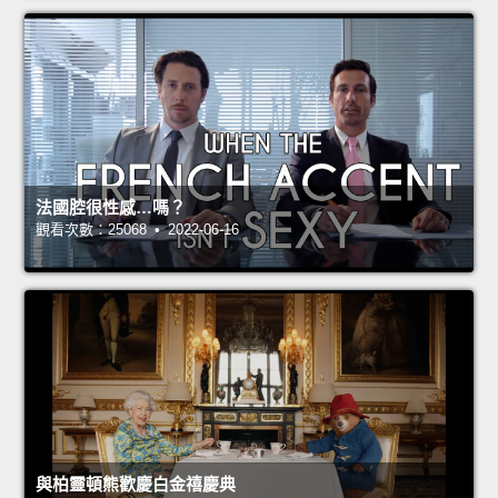
法國腔很性感…嗎？
觀看次數：25068 • 2022-06-16
與柏靈頓熊歡慶白金禧慶典