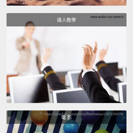
達人教學
電 影