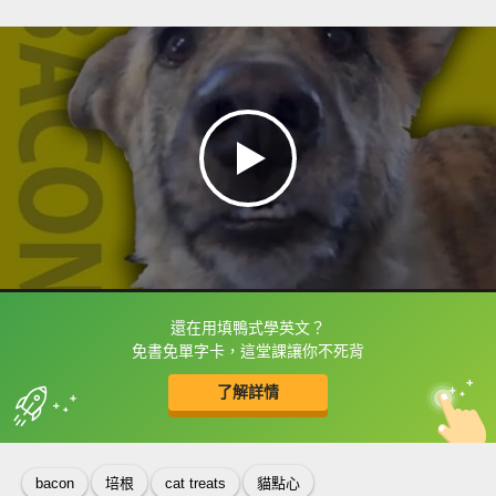
還在用填鴨式學英文？
框選或點兩下字幕可以直接查字典喔！
免書免單字卡，這堂課讓你不死背
了解詳情
英
中
收錄佳句
功能升級
bacon
培根
cat treats
貓點心