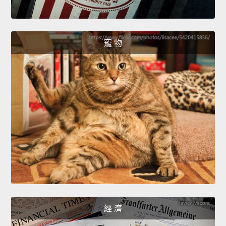
寵 物
經 濟