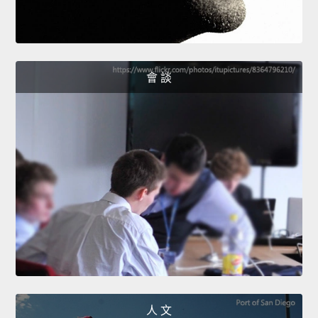
會 談
人 文