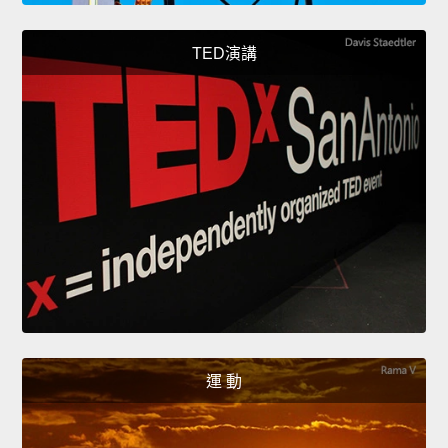
TED演講
運 動