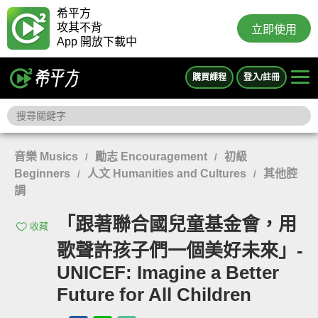
希平方
攻其不背
立即使用
App 開放下載中
購買課程
登入/註冊
音樂 Musics
勵志 Encouragement
初級
/
/
Beginners
人文 Humanities and Cultures
其他腔
/
/
調
「跟著聯合國兒童基金會，用
收藏
歌聲許孩子們一個美好未來」-
UNICEF: Imagine a Better
Future for All Children