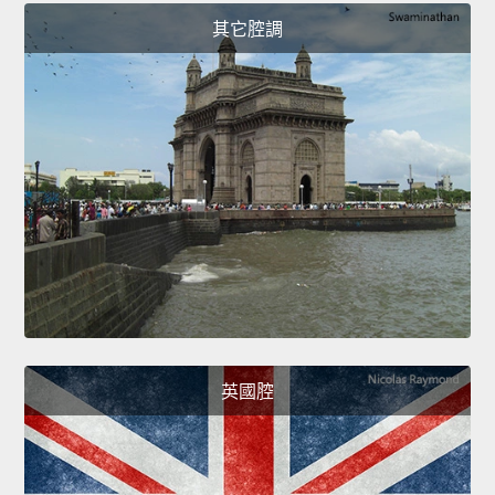
其它腔調
英國腔