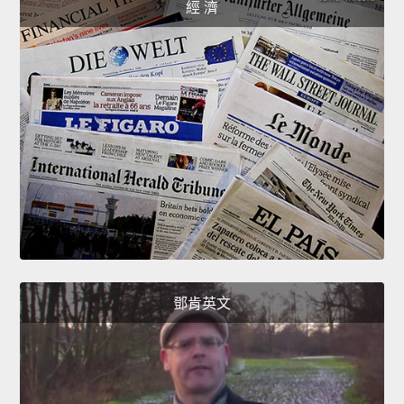
經 濟
鄧肯英文