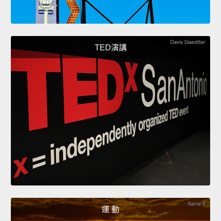
TED演講
運 動