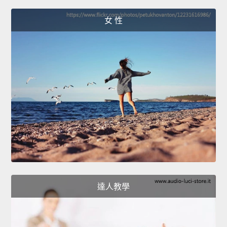
女 性
達人教學