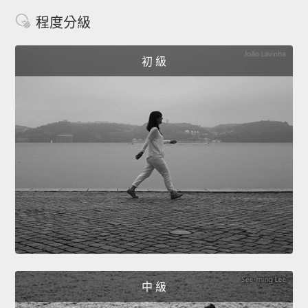
程度分級
初 級
中 級