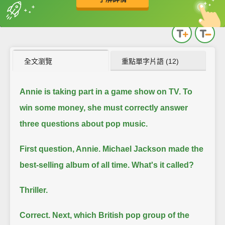
英
中
收錄佳句
功能升級
全文瀏覽
重點單字片語 (12)
Annie is taking part in a game show on TV.
To
win some money, she must correctly answer
three questions about pop music.
First question, Annie.
Michael Jackson made the
best-selling album of all time. What's it called?
Thriller.
Correct. Next, which British pop group of the