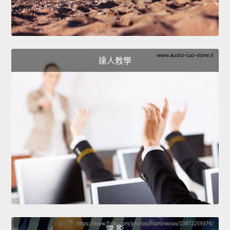
達人教學
電 影