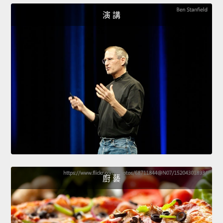
演 講
廚 藝