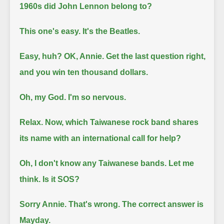
1960s did John Lennon belong to?
This one's easy. It's the Beatles.
Easy, huh? OK, Annie. Get the last question right,
and you win ten thousand dollars.
Oh, my God. I'm so nervous.
Relax. Now, which Taiwanese rock band shares
its name with an international call for help?
Oh, I don't know any Taiwanese bands. Let me
think. Is it SOS?
Sorry Annie. That's wrong. The correct answer is
Mayday.