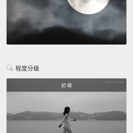
程度分級
初 級