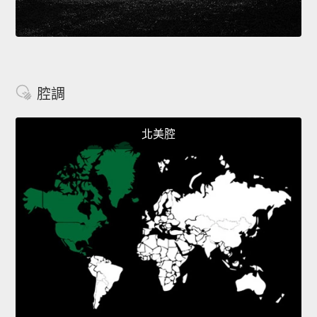
腔調
北美腔