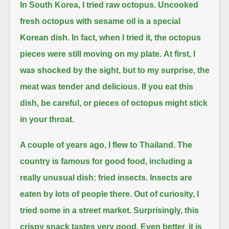
In South Korea, I tried raw octopus.
Uncooked
fresh octopus with sesame oil is a special
Korean dish.
In fact, when I tried it, the octopus
pieces were still moving on my plate.
At first, I
was shocked by the sight, but to my surprise, the
meat was tender and delicious.
If you eat this
dish, be careful, or pieces of octopus might stick
in your throat.
A couple of years ago, I flew to Thailand.
The
country is famous for good food, including a
really unusual dish: fried insects.
Insects are
eaten by lots of people there.
Out of curiosity, I
tried some in a street market.
Surprisingly, this
crispy snack tastes very good.
Even better, it is