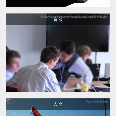
會 談
人 文