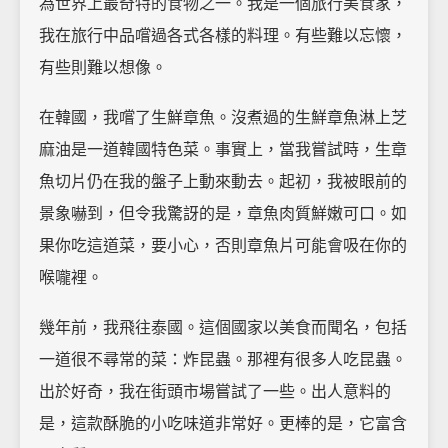
為世界上最奇特的食物之一。我是一個旅行美食家，
我在旅行中品嚐過各式各樣的料理。有些難以忘懷，
有些則難以想像。
在韓國，我嚐了生鮮章魚。沒煮過的生鮮章魚淋上芝
麻油是一道韓國特色菜。事實上，當我嘗試時，生章
魚切片仍在我的盤子上動來動去。起初，我被眼前的
景象嚇到，但令我驚訝的是，章魚肉質鮮嫩可口。如
果你吃這道菜，要小心，否則章魚片可能會吸在你的
喉嚨裡。
幾年前，我飛往泰國。這個國家以美食而聞名，包括
一道很不尋常的菜：炸昆蟲。那裡有很多人吃昆蟲。
出於好奇，我在街頭市場嘗試了一些。出人意料的
是，這款酥脆的小吃味道非常好。更棒的是，它富含